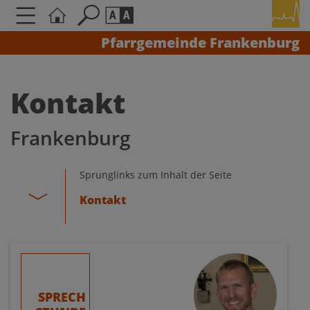
Pfarrgemeinde Frankenburg
Seite durchsuchen nach ...
Barrierefreiheit Einstellungen
Kontakt
Schriftgröße
A
A
A
Frankenburg
Kontrasteinstellungen
Sprunglinks zum Inhalt der Seite
Kontakt
A
A
A
A
A
SPRECH