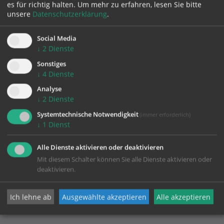
es für richtig halten.
Um mehr zu erfahren, lesen Sie bitte
E.:
pfarre.frankenburg@dioezese-linz.at
unsere
Datenschutzerklärung
.
W.:
https://www.dioezese-linz.at/frankenburg
Social Media
↓
2
Dienste
weitere Ansprechpersonen
Sonstiges
↓
4
Dienste
Analyse
↓
2
Dienste
Systemtechnische Notwendigkeit
(immer erforderlich)
↓
1
Dienst
Alle Dienste aktivieren oder deaktivieren
Mit diesem Schalter können Sie alle Dienste aktivieren oder
KONTAKT
deaktivieren.
Impressum
Ich lehne ab
Ausgewählte akzeptieren
Alle akzeptieren
Datenschutz