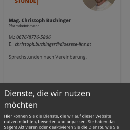
STUNDE
Mag. Christoph Buchinger
Pfarradministrator
M.:
0676/8776-5806
E.:
christoph.buchinger@dioezese-linz.at
Sprechstunden nach Vereinbarung.
Dienste, die wir nutzen
möchten
Pfarrgemeinde Frankenburg
Rieglerstraße 2
Hier können Sie die Dienste, die wir auf dieser Website
4873 Frankenburg
nutzen möchten, bewerten und anpassen. Sie haben das
T.:
07683/8312-0
Sagen! Aktivieren oder deaktivieren Sie die Dienste, wie Sie