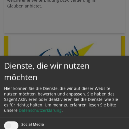
welche eine Weiterbildung bzw. Vertiefung im
Glauben anbietet.
Dienste, die wir nutzen
möchten
Hier können Sie die Dienste, die wir auf dieser Website
nutzen möchten, bewerten und anpassen. Sie haben das
Sagen! Aktivieren oder deaktivieren Sie die Dienste, wie Sie
Katholisches Bildungswerk
es für richtig halten.
Um mehr zu erfahren, lesen Sie bitte
unsere
Datenschutzerklärung
.
Das Katholische Bildungswerk (KBW) möchte
Menschen in der Pfarrgemeinde durch
regelmäßige Kultur- und
Social Media