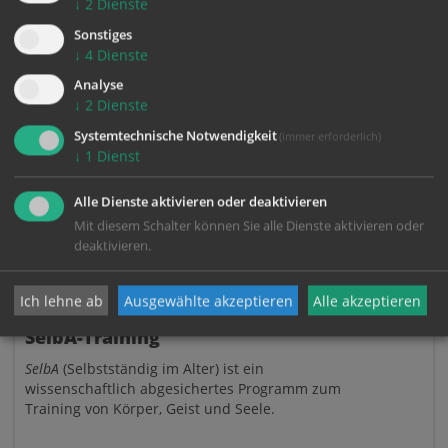
Fortbildungsveranstaltungen, Lesungen und
↓
2
Dienste
geistliche Programme ansprechen.
Sonstiges
↓
4
Dienste
Analyse
↓
2
Dienste
Systemtechnische Notwendigkeit
(immer erforderlich)
↓
1
Dienst
Alle Dienste aktivieren oder deaktivieren
Mit diesem Schalter können Sie alle Dienste aktivieren oder
deaktivieren.
Ich lehne ab
Ausgewählte akzeptieren
Alle akzeptieren
SelbA-Training
SelbA
(Selbstständig im Alter) ist ein
wissenschaftlich abgesichertes Programm zum
Training von Körper, Geist und Seele.