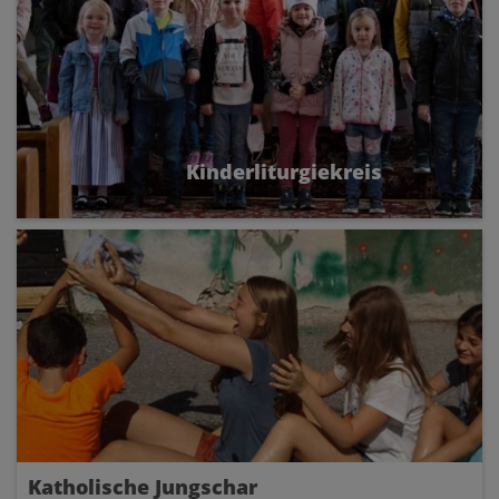
Kinderliturgiekreis
Einmal im Monat findet in der Pfarre
Frankenburg ein Familiengottesdienst statt. Zu
diesem Gottesdienst sind besonders Kinder
mit ihren Familien eingeladen. Auf
kindgerechte Art und Weise werden den
Kindern Kirche, Glaube und Bibel
nähergebracht.
Katholische Jungschar