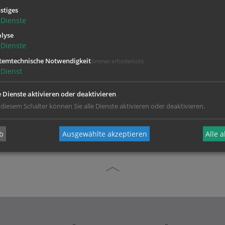
stiges
Dienste
lyse
Dienste
Zustimmung erforderlich!
temtechnische Notwendigkeit
(immer erforderlich)
Sie
Cookies von Google Maps
und
laden Sie die Seite neu
, um diesen Inha
Dienst
e Dienste aktivieren oder deaktivieren
 diesem Schalter können Sie alle Dienste aktivieren oder deaktivieren.
b
Ausgewählte akzeptieren
Alle 