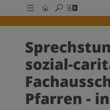
Seite durchs
Barrierefrei
Schriftgröße
Sprechstun
A
A
sozial-cari
Fachaussch
Pfarren - in