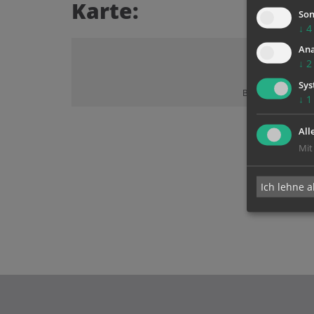
Karte:
Son
↓
4
Ana
↓
2
Sys
Bitte akzeptieren 
↓
1
All
Mit
Ich lehne a