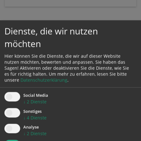
Dienste, die wir nutzen
Karte:
möchten
Hier können Sie die Dienste, die wir auf dieser Website
nutzen möchten, bewerten und anpassen. Sie haben das
Sagen! Aktivieren oder deaktivieren Sie die Dienste, wie Sie
Zustimmung erforderlich!
es für richtig halten.
Um mehr zu erfahren, lesen Sie bitte
unsere
Datenschutzerklärung
.
Bitte akzeptieren Sie
Cookies von Google Maps
und
laden Sie
die Seite neu
, um diesen Inhalt sehen zu können.
Social Media
↓
2
Dienste
Sonstiges
↓
4
Dienste
zurück
Analyse
↓
2
Dienste