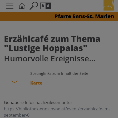
Pfarre Enns-St. Marien
Seite durchsuchen nach ...
Barrierefreiheit Einstellungen
Schriftgröße
Erzählcafé zum Thema
A
A
"Lustige Hoppalas"
A
Humorvolle Ereignisse...
Kontrasteinstellungen
Sprunglinks zum Inhalt der Seite
A
A
A
A
A
Karte
Genauere Infos nachzulesen unter
https://bibliothek-enns.bvoe.at/event/erzaehlcafe-im-
september-0