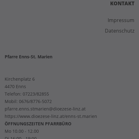
KONTAKT
Impressum
Datenschutz
Pfarre Enns-St. Marien
Kirchenplatz 6
4470 Enns
Telefon:
07223/82855
Mobil:
0676/8776-5072
pfarre.enns.stmarien@dioezese-linz.at
https://www.dioezese-linz.at/enns-st.marien
ÖFFNUNGSZEITEN PFARRBÜRO
Mo 10.00 - 12.00
Di 16:00 - 19:00