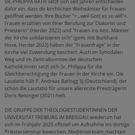
SR. PHILIPPA RATH setzt sich seit Jahren entschieden
dafür ein, dass dir kirchlichen Weiheämter für Frauen
geöffnet werden. Ihre Bücher ">...weil Gott es so will"<.
Frauen erzählen von ihrer Berufung zur Diakonin und
Priesterin" (Herder 2022) und "Frauen ins Amt. Männer
der Kirche solidarisieren sich" (gem. mit Burkhard
Hose, Herder 2022) haben der "Frauenfrage" in der
Kirche viel Zuwendung beschert. Auch im Synodalen
Weg und im Zentralkomitee der deutschen
Katholik:innen setzt sich Sr. Philippa für die
Gleichberechtigung der Frauen in der Kirche ein. Die
Laudatio hält P. Andreas Batlogg SJ (Deutschland), der
schon die Laudatio für unsere allererste Preisträgerin
Doris Reisinger (2021) hielt.
DIE GRUPPE DER THEOLOGIESTUDENTINNEN DER
UNIVERSITÄT FREIBURG IM BREISGAU wiederum hat
sich im Frühjahr 2025 offiziell um Aufnahme ins dortige
Priesterseminar beworben. Medienwirksam machten