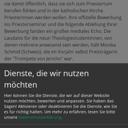
sie damit öffentlich, dass sie sich zum Priestertum
berufen fühlen und in der katholischen Kirche
Priesterinnen werden wollen. Ihre offizielle Bewerbung
ins Priesterseminar und die folgende Ablehung ihrer
Bewerbung fanden ein großes mediales Echo. Die
Laudatio für die neun Theologiestudentinnen, von
denen mehrere anwesend sein werden, hält Monika
Schmid (Schweiz), die im Vorjahr selbst Preisträgerin
der "Trompete von Jericho" war.
Dienste, die wir nutzen
Martina Wirth wird allen Preisträgerinnen mit dem
berühmten Trompetensignal aus Beethovens dritter
möchten
Leonoren-Ouvertüre musikalisch gratulieren.
Hier können Sie die Dienste, die wir auf dieser Website
nutzen möchten, bewerten und anpassen. Sie haben das
ANMELDUNG ZUR VERLEIHUNG DER TROMPETE
Sagen! Aktivieren oder deaktivieren Sie die Dienste, wie Sie
VON JERICHO
es für richtig halten.
Um mehr zu erfahren, lesen Sie bitte
unsere
Datenschutzerklärung
.
Samstag, 17. Oktober, 9.00 - 16.00 Uhr