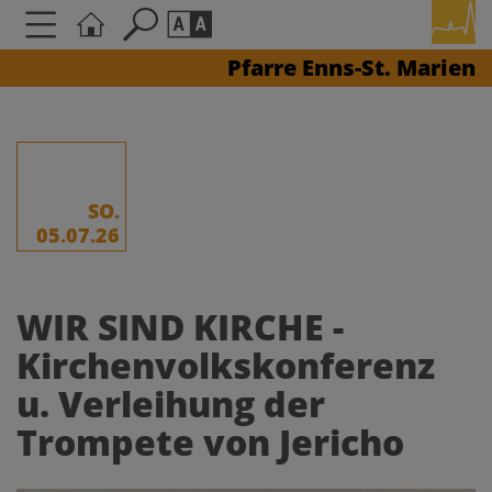
Pfarre Enns-St. Marien
Seite durchsuchen nach ...
Barrierefreiheit Einstellungen
Schriftgröße
A
A
A
SO.
05.07.26
Kontrasteinstellungen
WIR SIND KIRCHE -
A
A
A
A
A
Kirchenvolkskonferenz
u. Verleihung der
Trompete von Jericho