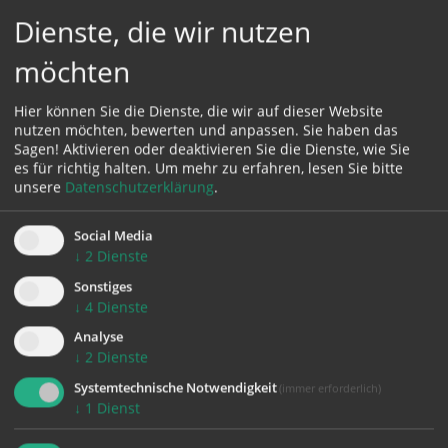
Dienste, die wir nutzen
möchten
Hier können Sie die Dienste, die wir auf dieser Website
nutzen möchten, bewerten und anpassen. Sie haben das
Sagen! Aktivieren oder deaktivieren Sie die Dienste, wie Sie
es für richtig halten.
Um mehr zu erfahren, lesen Sie bitte
unsere
Datenschutzerklärung
.
Social Media
↓
2
Dienste
Sonstiges
↓
4
Dienste
Analyse
↓
2
Dienste
Systemtechnische Notwendigkeit
(immer erforderlich)
↓
1
Dienst
Veronika Weissenecker, Michaela Klinger, Juliane