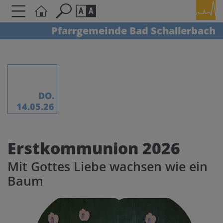
Pfarrgemeinde Bad Schallerbach
Seite durchsuchen nach ...
Barrierefreiheit Einstellungen
Schriftgröße
A
A
A
DO.
14.05.26
Kontrasteinstellungen
Erstkommunion 2026
A
A
A
A
A
Mit Gottes Liebe wachsen wie ein
Baum