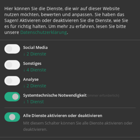
Hier können Sie die Dienste, die wir auf dieser Website
nutzen möchten, bewerten und anpassen. Sie haben das
Sagen! Aktivieren oder deaktivieren Sie die Dienste, wie Sie
es für richtig halten.
Um mehr zu erfahren, lesen Sie bitte
unsere
Datenschutzerklärung
.
Social Media
↓
2
Dienste
Sonstiges
↓
4
Dienste
Analyse
↓
2
Dienste
Systemtechnische Notwendigkeit
(immer erforderlich)
↓
1
Dienst
Alle Dienste aktivieren oder deaktivieren
Mit diesem Schalter können Sie alle Dienste aktivieren oder
deaktivieren.
Mittagspause auf dem Domplatz