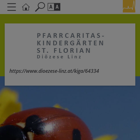
Seite durchsuchen nach ...
Barrierefreiheit Einstellungen
Schriftgröße
A
A
A
Kontrasteinstellungen
https://www.dioezese-linz.at/kiga/64334
A
A
A
A
A