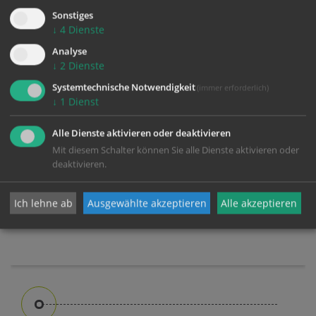
Sonstiges
↓
4
Dienste
Analyse
↓
2
Dienste
Systemtechnische Notwendigkeit
(immer erforderlich)
↓
1
Dienst
Erhalter
Alle Dienste aktivieren oder deaktivieren
Mit diesem Schalter können Sie alle Dienste aktivieren oder
Erhalter der beiden Pfarrcaritaskindergärten in St.
deaktivieren.
Florian ist die Stiftspfarre St. Florian, vertreten
durch Stiftspfarrer Mag. Werner Grad.
Ich lehne ab
Ausgewählte akzeptieren
Alle akzeptieren