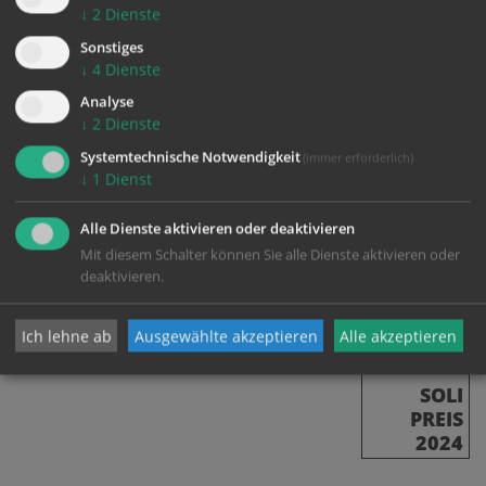
↓
2
Dienste
Hilfe nicht nur unmittelbar geschieht, sondern
nachhaltig wirkt. Der „Tellerrand“ ist für viele über die
Sonstiges
↓
4
Dienste
Jahre zu einer Familie geworden, die breite
Unterstützung bietet und einen Raum der
Analyse
↓
2
Dienste
Zugehörigkeit schafft.
Systemtechnische Notwendigkeit
(immer erforderlich)
↓
1
Dienst
Alle Dienste aktivieren oder deaktivieren
Mit diesem Schalter können Sie alle Dienste aktivieren oder
deaktivieren.
zurück
Ich lehne ab
Ausgewählte akzeptieren
Alle akzeptieren
SOLI
PREIS
2024