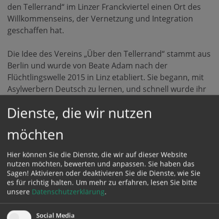
den Tellerrand“ im Linzer Franckviertel einen Ort des
Willkommenseins, der Vernetzung und Integration
geschaffen hat.
Die Idee des Vereins „Über den Tellerrand“ stammt aus
Berlin und wurde von Beate Adam nach der
Flüchtlingswelle 2015 in Linz etabliert. Sie begann, mit
Asylwerbern Deutsch zu lernen, und schnell wurde ihr
klar: Gemeinsames Kochen verbindet. Diese einfache,
Dienste, die wir nutzen
aber kraftvolle Erkenntnis hat die Grundlage für ein
Projekt geschaffen, das Menschen aus verschiedenen
möchten
Kulturen in Linz zusammenbringt. Im KitchenHub in
den Räumlichkeiten des SV Franckviertel wird
Hier können Sie die Dienste, die wir auf dieser Website
gemeinsam gekocht, gegessen, gelernt und gelacht.
nutzen möchten, bewerten und anpassen. Sie haben das
Ehrenamtliche Köche bringen dabei ihre ganz
Sagen! Aktivieren oder deaktivieren Sie die Dienste, wie Sie
persönlichen kulinarischen Einflüsse mit.
es für richtig halten.
Um mehr zu erfahren, lesen Sie bitte
unsere
Datenschutzerklärung
.
Mit dem Erlös aus Catering-Aktivitäten werden weitere
Social Media
soziale Projekte unterstützt – ein Beweis dafür, dass die