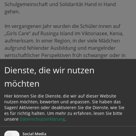
Schulgemeinschaft und Solidarität Hand in Hand
gehen.
Im vergangenen Jahr wurden die Schüler:innen auf
„Girls Care“ auf Rusinga Island im Viktoriasee, Kenia,
aufmerksam. In einer Region, in der viele Mädchen
aufgrund fehlender Ausbildung und mangelnder
wirtschaftlicher Perspektiven früh schwanger oder in
die Prostitution gedrängt werden, kümmert sich „Girls
Dienste, die wir nutzen
Care“ um dringend notwendige Aufklärung, nicht nur
zu Periode oder Verhütung, sondern auch zu
möchten
Gleichbehandlung und eigenen Rechten. Gleichzeitig
bietet „Girls Care“ Mädchen die Möglichkeit, sich auf
Hier können Sie die Dienste, die wir auf dieser Website
das Berufsleben vorzubereiten. Im Advent 2023
nutzen möchten, bewerten und anpassen. Sie haben das
organisierten die Schülervertreterinnen aus Elmberg
Sagen! Aktivieren oder deaktivieren Sie die Dienste, wie Sie
einen Losverkauf – der Erlös wurde genutzt, um junge
es für richtig halten.
Um mehr zu erfahren, lesen Sie bitte
unsere
Datenschutzerklärung
.
Frauen vor Ort mit Hygieneartikeln zu versorgen.
Social Media
„Girls Care“ zu unterstützen bedeutet für die