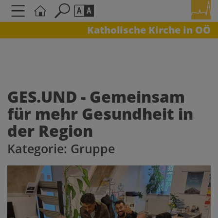
Katholische Kirche in OÖ
Seite durchsuchen nach ...
Barrierefreiheit Einstellungen
Schriftgröße
A
A
A
GES.UND - Gemeinsam
für mehr Gesundheit in
Kontrasteinstellungen
der Region
A
A
A
A
A
Kategorie: Gruppe