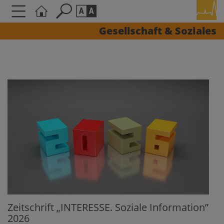
Gesellschaft & Soziales
Seite durchsuchen nach ...
Barrierefreiheit Einstellungen
Schriftgröße
A
A
A
Kontrasteinstellungen
A
A
A
A
A
Zeitschrift „INTERESSE. Soziale Information”
2026