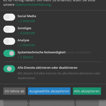
es für richtig halten.
Um mehr zu erfahren, lesen Sie bitte
unsere
Datenschutzerklärung
.
Social Media
↓
2
Dienste
Sonstiges
↓
4
Dienste
Analyse
Zeitschrift „INTERESSE. Soziale Information”
↓
2
Dienste
2022
Systemtechnische Notwendigkeit
(immer erforderlich)
Blättern Sie in den Ausgaben der Zeitschrift
↓
1
Dienst
„INTERESSE. Soziale Information” aus dem Jahr 2022.
Alle Dienste aktivieren oder deaktivieren
Mit diesem Schalter können Sie alle Dienste aktivieren oder
deaktivieren.
mehr
Ich lehne ab
Ausgewählte akzeptieren
Alle akzeptieren