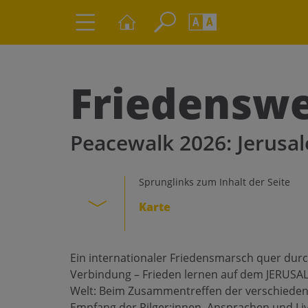
Seite durchs
Barrierefrei
Schriftgröße
Friedensw
A
A
Peacewalk 2026: Jerus
Sprunglinks zum Inhalt der Seite
Karte
Ein internationaler Friedensmarsch quer durc
Verbindung – Frieden lernen auf dem JERUSA
Welt: Beim Zusammentreffen der verschieden
Empfang der Pilger:innen, Ansprachen und Li