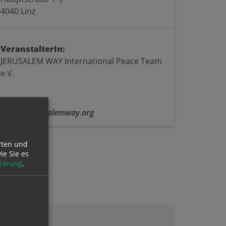
4040 Linz
VeranstalterIn:
JERUSALEM WAY International Peace Team
e.V.
Kontakt:
E:
info@jerusalemway.org
rten und
ie Sie es
lärung
.