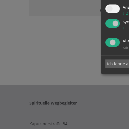
Ana
Bitte akzeptieren 
↓
2
Sys
↓
1
All
Mit
Ich lehne a
Spirituelle Wegbegleiter
Kapuzinerstraße 84