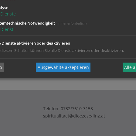
Zustimmung erforderlich!
lyse
Sie
Cookies von Google Maps
und
laden Sie die Seite neu
, um diesen Inha
Dienste
temtechnische Notwendigkeit
(immer erforderlich)
Dienst
e Dienste aktivieren oder deaktivieren
 diesem Schalter können Sie alle Dienste aktivieren oder deaktivieren.
b
Ausgewählte akzeptieren
Alle 
Telefon:
0732/7610-3153
spiritualitaet@dioezese-linz.at