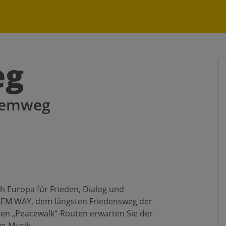
uchen nach ...
heit Einstellungen
Kontrasteinstellungen
eg
A
A
A
A
A
A
alemweg
h Europa für Frieden, Dialog und
LEM WAY, dem längsten Friedensweg der
en „Peacewalk“-Routen erwarten Sie der
ve-Musik.