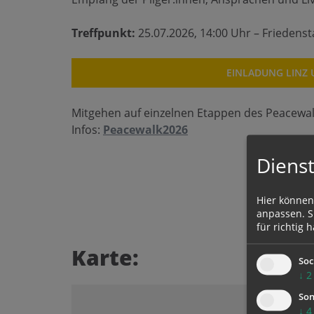
Treffpunkt:
25.07.2026, 14:00 Uhr – Friedens
EINLADUNG LINZ
Mitgehen auf einzelnen Etappen des Peacewal
Infos:
Peacewalk2026
Dienst
Hier können
anpassen. Si
für richtig h
Karte:
Soc
↓
2
Son
↓
4