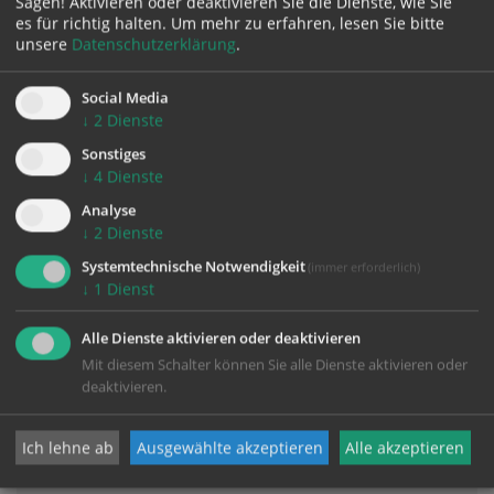
Sagen! Aktivieren oder deaktivieren Sie die Dienste, wie Sie
Lebensgestaltung
es für richtig halten.
Um mehr zu erfahren, lesen Sie bitte
unsere
Datenschutzerklärung
.
Salzburger Straße 18
4840 Vöcklabruck
Social Media
↓
2
Dienste
Kontakt:
Sonstiges
↓
4
Dienste
Mag. Elke Maria Mayr
T:
0676 8880 57148
Analyse
↓
2
Dienste
E:
frei.raum@franziskanerinnen.at
Systemtechnische Notwendigkeit
(immer erforderlich)
↓
1
Dienst
Alle Dienste aktivieren oder deaktivieren
Mit diesem Schalter können Sie alle Dienste aktivieren oder
Karte:
deaktivieren.
Ich lehne ab
Ausgewählte akzeptieren
Alle akzeptieren