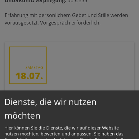
Unterkunft/Verpflegung:
ab € 535
Erfahrung mit persönlichem Gebet und Stille werden
vorausgesetzt. Vorgespräch erforderlich.
SAMSTAG
18.07.
Zeit:
Dienste, die wir nutzen
18. Juli 2026,
17:00 Uhr
BEGINN
25. Juli 2026,
09:00 Uhr
möchten
ENDE
Hier können Sie die Dienste, die wir auf dieser Website
Ort:
nutzen möchten, bewerten und anpassen. Sie haben das
Frei.Raum – Zentrum für Spiritualität &