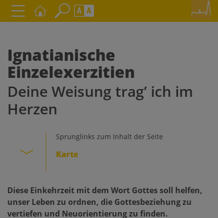
Seite durchsuchen nach ...
Barrierefreiheit Einstellungen
Schriftgröße
Ignatianische
A
A
Einzelexerzitien
A
Deine Weisung trag’ ich im
Kontrasteinstellungen
Herzen
A
A
A
A
A
Sprunglinks zum Inhalt der Seite
Karte
Diese Einkehrzeit mit dem Wort Gottes soll helfen,
unser Leben zu ordnen, die Gottesbeziehung zu
vertiefen und Neuorientierung zu finden.