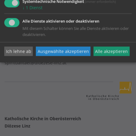
Systemtechnische Notwendigkeit
(immer erforderlich)
↓
1
Dienst
Spirituelle Wegbegleiter
Alle Dienste aktivieren oder deaktivieren
Mit diesem Schalter können Sie alle Dienste aktivieren oder
deaktivieren.
Kapuzinerstraße 84
4020 Linz
Ich lehne ab
Ausgewählte akzeptieren
Alle akzeptieren
Telefon:
0732/7610-3153
spiritualitaet@dioezese-linz.at
Katholische Kirche in Oberösterreich
Diözese Linz