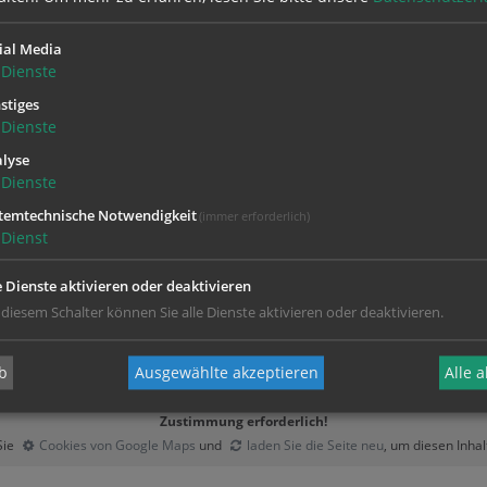
g, Exerzitienzuschuss für
ial Media
 möglich.
Dienste
stiges
Dienste
lyse
Dienste
temtechnische Notwendigkeit
(immer erforderlich)
Dienst
e Dienste aktivieren oder deaktivieren
 diesem Schalter können Sie alle Dienste aktivieren oder deaktivieren.
b
Ausgewählte akzeptieren
Alle 
Zustimmung erforderlich!
Sie
Cookies von Google Maps
und
laden Sie die Seite neu
, um diesen Inha