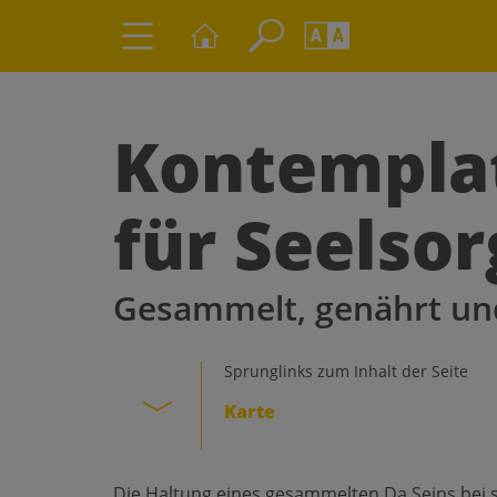
Seite durchs
Barrierefrei
Schriftgröße
Kontemplat
A
A
für Seelso
Gesammelt, genährt un
Sprunglinks zum Inhalt der Seite
Karte
Die Haltung eines gesammelten Da Seins bei si