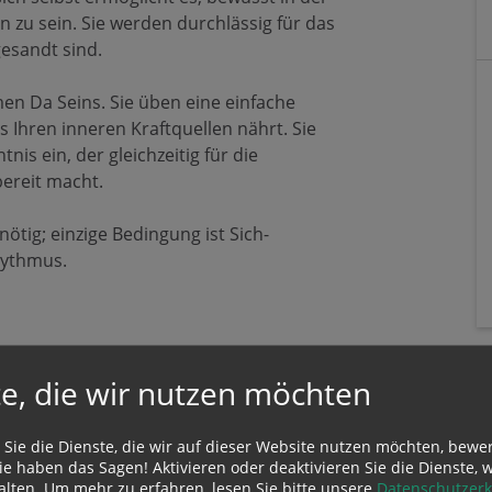
zu sein. Sie werden durchlässig für das
gesandt sind.
men Da Seins. Sie üben eine einfache
us Ihren inneren Kraftquellen nährt. Sie
nis ein, der gleichzeitig für die
ereit macht.
ötig; einzige Bedingung ist Sich-
hythmus.
t dem Abendessen)
e, die wir nutzen möchten
dem Frühstück)
 Sie die Dienste, die wir auf dieser Website nutzen möchten, bewe
e haben das Sagen! Aktivieren oder deaktivieren Sie die Dienste, w
alten.
Um mehr zu erfahren, lesen Sie bitte unsere
Datenschutzerk