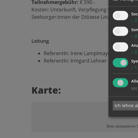
Teilnehmergebühr:
€ 590.-
Kosten: Unterkunft, Verpflegung und Begleitun
Soc
Seelsorger:innen der Diözese Linz (Euro 150.-)
↓
2
Son
↓
4
Leitung
Ana
↓
2
ReferentIn:
Irene Lamplmayr
ReferentIn:
Irmgard Lehner
Sys
↓
1
All
Karte:
Mit
Ich lehne a
Bitte akzeptieren 