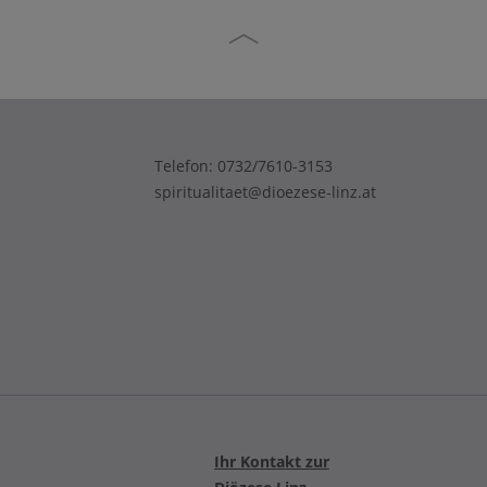
Telefon:
0732/7610-3153
spiritualitaet@dioezese-linz.at
Ihr Kontakt zur