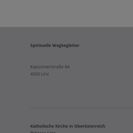
Spirituelle Wegbegleiter
Kapuzinerstraße 84
4020 Linz
Katholische Kirche in Oberösterreich