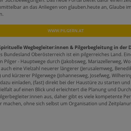
ueller Suchbewegungen. Das neue Portal bietet dafür einen 
mittelbar an das Anliegen von glauben.heute an, Glaube im 
n.
WWW.PILGERN.AT
pirituelle Wegbegleiter:innen & Pilgerbegleitung in der D
s Bundesland Oberösterreich ist ein pilgerreiches Land. Ein
en Pilger - Hauptwege durch (Jakobsweg, Mariazellerweg, Wol
s auch eine Vielzahl neuerer längerer (Jerusalemweg, Bened
..) und kürzerer Pilgerwege (Johannesweg, Josefweg, Wilheri
 dazu einladen, (fast) direkt bei der Haustüre zu starten un
 Vielfalt auf einen Blick und erleichtert die Planung und Du
ilgerbegleiter:innen aus, daher gibt es viele kompetente Per
ar machen, ohne sich selbst um Organisation und Zeitplan