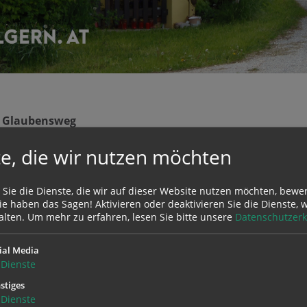
s Glaubensweg
e, die wir nutzen möchten
 Jahren einen bemerkenswerten Aufschwung. Viele Menschen
 vom Alltag zu gewinnen, Orientierung zu finden oder ihr
gt sich: Pilgern ist mehr als Wandern. Es ist eine Erfahrung,
 Sie die Dienste, die wir auf dieser Website nutzen möchten, bewe
er verbindet.
e haben das Sagen! Aktivieren oder deaktivieren Sie die Dienste, w
alten.
Um mehr zu erfahren, lesen Sie bitte unsere
Datenschutzerk
 sich die Anliegen von pilgern.at und dem Fachbereich gla
uf ihren persönlichen Glaubenswegen begleiten. Während
ial Media
Dienste
ugängen zum Glauben in einer sich wandelnden Gesellschaft
e Erfahrungsräume, in denen Spiritualität unmittelbar erle
stiges
Dienste
, Begegnung für Begegnung.