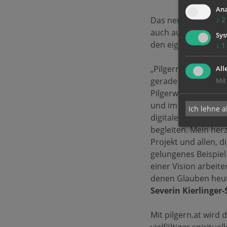
Ana
Das neue Portal mac
↓
2
auch auf Wegen, in 
Sys
den eigenen Lebens
↓
1
„Pilgern und glaube
All
gerade unterwegs si
Mit
Pilgerwegen wird Gl
und im Staunen. Das 
Ich lehne a
digitale Kommunik
begleiten. Mein herz
Projekt und allen, d
gelungenes Beispie
einer Vision arbeit
denen Glauben heute
Severin Kierlinger-
Mit pilgern.at wird 