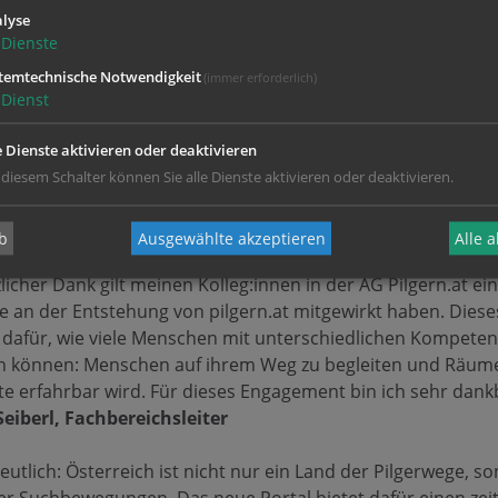
lyse
ht sichtbar, dass Glauben nicht nur in Kirchenräumen stat
Dienste
der Natur und in den Begegnungen mit anderen Menschen. E
temtechnische Notwendigkeit
(immer erforderlich)
weg bewusst als Glaubensweg zu verstehen.
Dienst
n.heute verbindet die gleiche Grundidee: Menschen dort ab
e Dienste aktivieren oder deaktivieren
nd. Viele suchen heute nicht zuerst Antworten, sondern Er
 diesem Schalter können Sie alle Dienste aktivieren oder deaktivieren.
auben mit allen Sinnen erfahrbar – im Gehen, im Schweige
neue Portal pilgern.at zeigt eindrucksvoll, wie traditionelle 
b
Ausgewählte akzeptieren
Alle 
ation zusammenwirken können, um Menschen auf ihrem per
licher Dank gilt meinen Kolleg:innen in der AG Pilgern.at ei
ie an der Entstehung von pilgern.at mitgewirkt haben. Dieses
l dafür, wie viele Menschen mit unterschiedlichen Kompet
en können: Menschen auf ihrem Weg zu begleiten und Räume 
 erfahrbar wird. Für dieses Engagement bin ich sehr dank
Seiberl, Fachbereichsleiter
deutlich: Österreich ist nicht nur ein Land der Pilgerwege, 