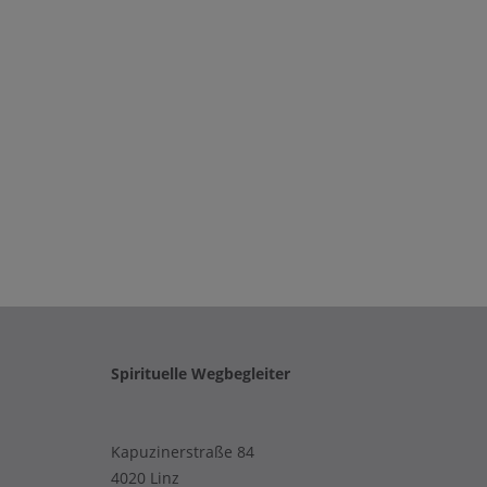
Spirituelle Wegbegleiter
Kapuzinerstraße 84
4020 Linz