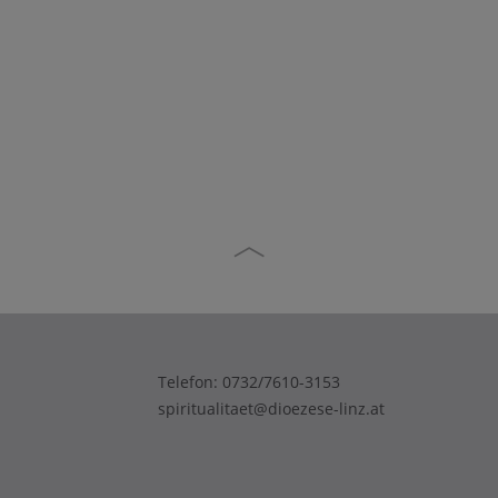
Telefon:
0732/7610-3153
spiritualitaet@dioezese-linz.at