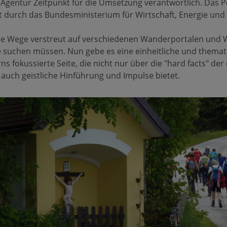
 Agentur Zeitpunkt für die Umsetzung verantwortlich. Das 
 durch das Bundesministerium für Wirtschaft, Energie und
ie Wege verstreut auf verschiedenen Wanderportalen und 
suchen müssen. Nun gebe es eine einheitliche und themat
ns fokussierte Seite, die nicht nur über die "hard facts" der
 auch geistliche Hinführung und Impulse bietet.