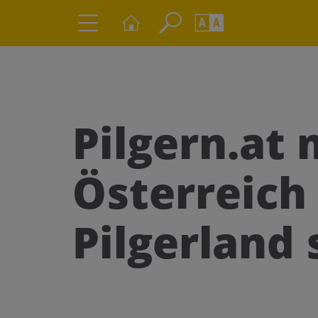
Seite durchs
Barrierefrei
Schriftgröße
A
A
Pilgern.at
Österreich 
Pilgerland 