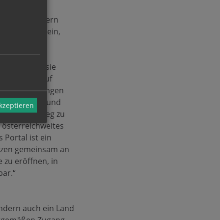
tfindet, sondern
s lädt dazu ein,
zuholen, wo sie
fahrungen. Auf
n, in Begegnungen
Spiritualität und
akzeptieren
sönlichen Weg zu
n österreichweites
 Portal ist ein
enzen gemeinsam an
zu eröffnen, in
bar.“
sondern auch ein Land