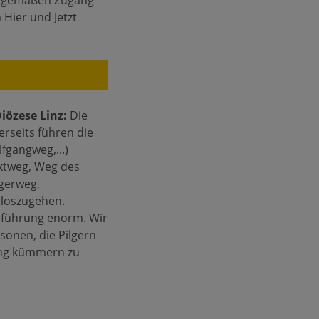
zeitgemäßen Zugang
Hier und Jetzt
iözese Linz:
Die
erseits führen die
fgangweg,...)
iktweg, Weg des
ngerweg,
d loszugehen.
rchführung enorm. Wir
sonen, die Pilgern
ung kümmern zu