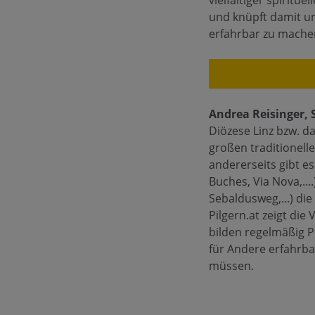
vielfältiger spirit
und knüpft damit un
erfahrbar zu mache
Andrea Reisinger, S
Diözese Linz bzw. da
großen traditionell
andererseits gibt e
Buches, Via Nova,..
Sebaldusweg,...) die
Pilgern.at zeigt die
bilden regelmäßig P
für Andere erfahrb
müssen.