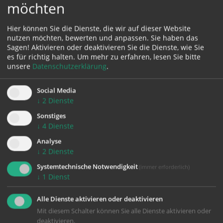
möchten
Impressum
Hier können Sie die Dienste, die wir auf dieser Website
Datenschutz
nutzen möchten, bewerten und anpassen. Sie haben das
Sagen! Aktivieren oder deaktivieren Sie die Dienste, wie Sie
es für richtig halten.
Um mehr zu erfahren, lesen Sie bitte
unsere
Datenschutzerklärung
.
Fachstelle Orgel & Glocken
Social Media
↓
2
Dienste
Kapuzinerstraße 84
Sonstiges
4020 Linz
↓
4
Dienste
Telefon:
0732/7610-3115
Analyse
Telefax: 0732/7610-3779
↓
2
Dienste
orgel.glocken@dioezese-linz.at
Systemtechnische Notwendigkeit
(immer erforderlich)
http://www.dioezese-linz.at/orgel-glocken
↓
1
Dienst
Unser Sekretariat ist Mittwoch und Freitag besetzt. Bei
Anliegen können Sie sich gerne auch per E‑Mail an uns
Alle Dienste aktivieren oder deaktivieren
wenden – wir melden uns zeitnah bei Ihnen zurück.
Mit diesem Schalter können Sie alle Dienste aktivieren oder
deaktivieren.