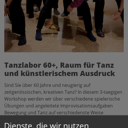
Tanzlabor 60+, Raum für Tanz
und künstlerischem Ausdruck
Sind Sie über 60 Jahre und neugierig auf
zeitgenössischen, kreativen Tanz? In diesem 3-taegigen
Workshop werden wir über verschiedene spielerische
Übungen und angeleitete Improvisationsaufgaben
Bewegung und Tanz auf verschiedenste Weise
erforschen und unseren eigenen Tanz dabei kreativ
Dienste, die wir nutzen
weiterentwickeln. Gemeinsam und individuell