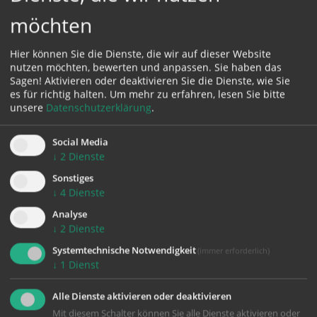
experimentieren wir mit Raumwahrnehmung,
möchten
Bewegungstexturen und Bewegungsimpulsen und
treten dabei tänzerisch in Verbindung - mit uns selbst
Hier können Sie die Dienste, die wir auf dieser Website
und mit anderen.
nutzen möchten, bewerten und anpassen. Sie haben das
Sagen! Aktivieren oder deaktivieren Sie die Dienste, wie Sie
weiter lesen ...
es für richtig halten.
Um mehr zu erfahren, lesen Sie bitte
unsere
Datenschutzerklärung
.
Social Media
ALLE NEWS
↓
2
Dienste
Sonstiges
↓
4
Dienste
18:00 Uhr | Ried im Innkreis
Analyse
SO.
Salesianische Exerzitien mit
↓
2
Dienste
09.08.
Gemeinschaftselementen:
Systemtechnische Notwendigkeit
(immer erforderlich)
bruchstückhaft G A N Z in Gott
↓
1
Dienst
09:00 Uhr | Franziskushaus, Ried im Innkreis
Alle Dienste aktivieren oder deaktivieren
MI.
Tanzlabor 60+, ein
Mit diesem Schalter können Sie alle Dienste aktivieren oder