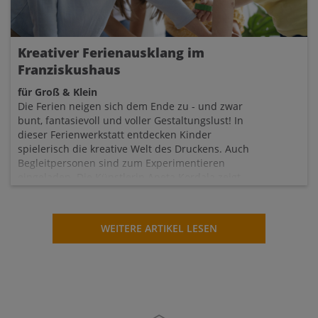
Kreativer Ferienausklang im
Franziskushaus
für Groß & Klein
Die Ferien neigen sich dem Ende zu - und zwar
bunt, fantasievoll und voller Gestaltungslust! In
dieser Ferienwerkstatt entdecken Kinder
spielerisch die kreative Welt des Druckens. Auch
Begleitpersonen sind zum Experimentieren
eingeladen. Die Künstlerin Aneta Kordala zeigt
euch, wie mit Gel-Druckplatten, Farben,
Schablonen und spannende Materialien tolle
Effekte gelingen und einzigartige Kunstwerke
WEITERE ARTIKEL LESEN
entstehen. Frei experimentieren, Spuren
hinterlassen und eigene "Kunstschätze" drucken -
mit viel Fantasie und Freude am Ausprobieren.
Termin: Donnerstag, 10.09.26, von 8:30 Uhr bis