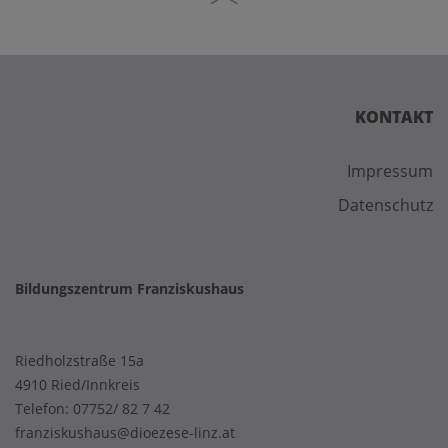
12:00 Uhr
Referentin: Aneta Kordala
Kosten: € 30,00
KONTAKT
Impressum
Datenschutz
Bildungszentrum Franziskushaus
Riedholzstraße 15a
4910 Ried/Innkreis
Telefon:
07752/ 82 7 42
franziskushaus@dioezese-linz.at