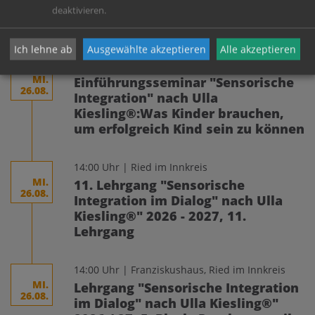
12.08.
Experimentierraum für Tanz und
deaktivieren.
künstlerischem Ausdruck
Ich lehne ab
Ausgewählte akzeptieren
Alle akzeptieren
10:00 Uhr | Franziskushaus, Ried im Innkreis
MI.
Einführungsseminar "Sensorische
26.08.
Integration" nach Ulla
Kiesling®:Was Kinder brauchen,
um erfolgreich Kind sein zu können
14:00 Uhr | Ried im Innkreis
MI.
11. Lehrgang "Sensorische
26.08.
Integration im Dialog" nach Ulla
Kiesling®" 2026 - 2027, 11.
Lehrgang
14:00 Uhr | Franziskushaus, Ried im Innkreis
MI.
Lehrgang "Sensorische Integration
26.08.
im Dialog" nach Ulla Kiesling®"