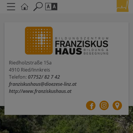
Seite durchsuchen nach ...
Barrierefreiheit Einstellungen
Schriftgröße
A
A
A
Kontrasteinstellungen
Riedholzstraße 15a
4910 Ried/Innkreis
A
A
A
A
A
Telefon:
07752/ 82 7 42
franziskushaus@dioezese-linz.at
http://www.franziskushaus.at