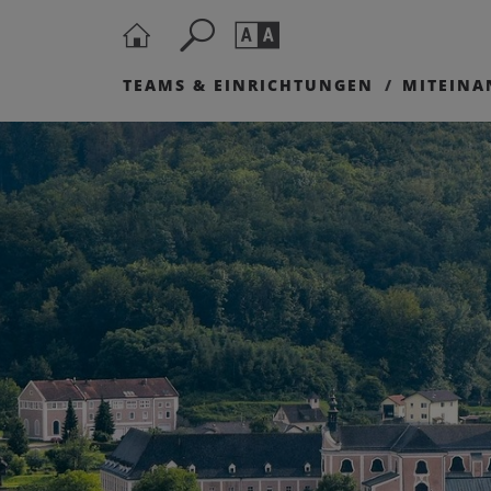
TEAMS & EINRICHTUNGEN
MITEINA
Seite durchs
Barrierefrei
Schriftgröße
A
A