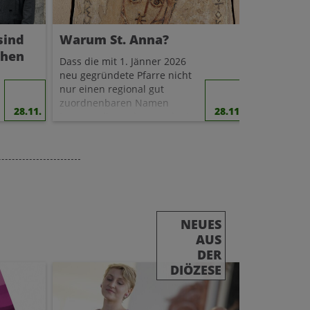
sind
Warum St. Anna?
chen
Dass die mit 1. Jänner 2026
neu gegründete Pfarre nicht
nur einen regional gut
zuordnenbaren Namen
28.11.
28.11.
tragen soll, sondern auch eine
spirituelle Leitfigur braucht,
war bald klar. Nur, wer der
Kirche entlang von Rodl und
Donau künftig eine solche
sein soll, darüber wurde im
Umsetzungsteam und in der
n
Bevölkerung viel diskutiert.
NEUES
Vom Hl. Christophorus
AUS
(naheliegend der Flüsse und
DER
ihrer Brücken wegen) bis
DIÖZESE
zu Lydia von Philippi ging die
Bandbreite der Vorschläge.
Schließlich entschied eine