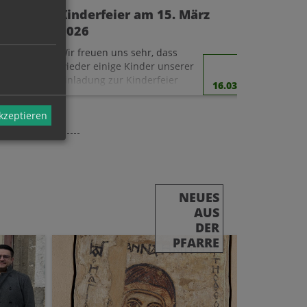
Kinderfeier am 15. März
Das war
2026
Amtsei
öffnet
Wir freuen uns sehr, dass
Im Rahmen 
wieder einige Kinder unserer
und leben
Einladung zur Kinderfeier
Gottesdie
21.04.
16.03.
gefolgt sind. Schön, dass ihr
Jänner der
da wart!
Pfarre Rod
akzeptieren
von Genera
Lederhilge
eingeführt
NEUES
AUS
DER
PFARRE