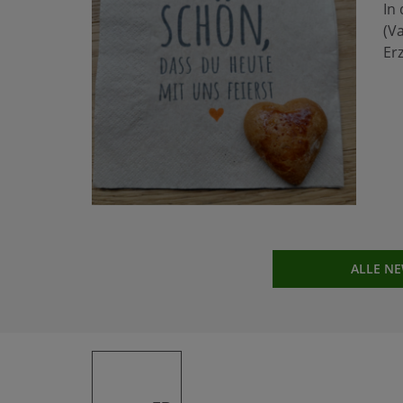
In 
(V
Er
ALLE N