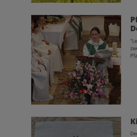
P
D
"Le
zw
Pf
K
Der