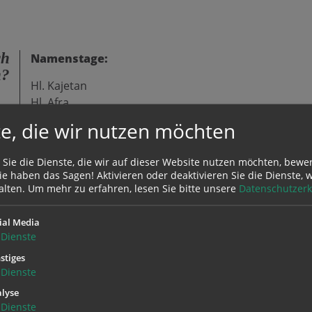
ch
Namenstage:
n?
Hl. Kajetan
Hl. Afra
um
Hl. Donatus von Luxeuil
28
e, die wir nutzen möchten
 Sie die Dienste, die wir auf dieser Website nutzen möchten, bewe
e haben das Sagen! Aktivieren oder deaktivieren Sie die Dienste, w
alten.
Um mehr zu erfahren, lesen Sie bitte unsere
Datenschutzerk
ial Media
Dienste
stiges
Dienste
lyse
Dienste