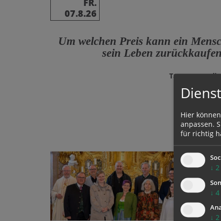
FR.
07.8.26
Um welchen Preis kann ein Mens
sein Leben zurückkaufe
Tages­evangeli
Mt 16, 24-
Dienst
Hier können
anpassen. Si
für richtig h
Soc
↓
2
Son
↓
4
Ana
↓
2