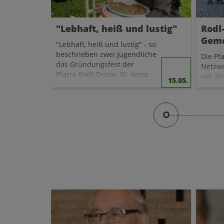
"Lebhaft, heiß und lustig"
Rodl
Geme
"Lebhaft, heiß und lustig" - so
beschrieben zwei Jugendliche
Die Pf
das Gründungsfest der
Netzwe
Pfarre Rodl-Donau St. Anna.
von Eh
15.05.
Trotz der großen
gemei
Hitze versammelten sich die
haupta
neun Pfarrgemeinden letzten
Seelso
Sonntag im Stift Wilhering, um
Priest
nach einem Jahr intensiver
Pensio
Arbeit die geglückte
Sekret
Gründung der neuen Pfarre
zu feiern. Es war ein Fest der
Sie sor
Generationen, bei dem
Gotte
sichtbar wurde, wie gut das
mitfei
neue Miteinander
und
B
ankommt. "Jetzt bekomme ich
Erstk
das Gefühl, dass wir das Kind
Firmu
langsam aus der Taufe
Leben