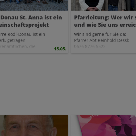
-Donau St. Anna ist ein
Pfarrleitung: Wer wir 
inschaftsprojekt
und wie Sie uns errei
arre Rodl-Donau ist ein
Wir sind gerne für Sie da:
rk, getragen
Pfarrer Abt Reinhold Dessl:
renamtlichen, die
0676 8776 5523
15.05.
nsam mit zehn
Pastoralvorständin Maria
mtlichen
Krone: 0676 8776 5299
rger:innen, drei
Wirtschaftsvorstand Daniel
ern im
Himsl: 0676 8776 6523
nsalter und acht
Zu dritt leiten wir die Pfarre
är:innen.
Rodl-Donau St. Anna
und unterstützen die Arbeit i
gen dafür , dass Sie
den neun Pfarrgemeinden.
sdienste
und
Feste
Wenn Sie ein Anliegen haben
ern können, dass
Taufen
oder das Gespräch suchen,
egräbnisse
,
freuen wir uns auf Ihren
ommunionen
und
Anruf oder Ihre Mail unter
ngen
als würdige
pfarre.rodl-donau@dioezese-
sübergänge
gestaltet
linz.at!