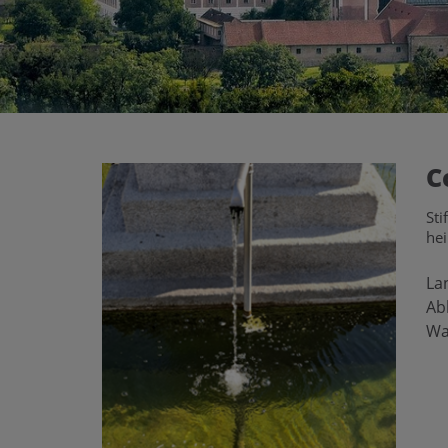
C
Sti
he
La
Ab
Wa