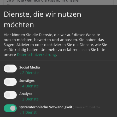
Da ging ja wahrlich die Post ab in unserer
Pfarrgemeinde
Dienste, die wir nutzen
möchten
Hier können Sie die Dienste, die wir auf dieser Website
16.02.
nutzen möchten, bewerten und anpassen. Sie haben das
Sagen! Aktivieren oder deaktivieren Sie die Dienste, wie Sie
es für richtig halten.
Um mehr zu erfahren, lesen Sie bitte
unsere
Datenschutzerklärung
.
Social Media
↓
2
Dienste
Sonstiges
↓
4
Dienste
Analyse
↓
2
Dienste
Heilige Drei Könige - Sternsingermesse
Systemtechnische Notwendigkeit
(immer erforderlich)
In diesem Jahr waren unsere Sternsinger wieder in
↓
1
Dienst