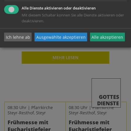
den Häusern unterwegs und gestalteten am
Dreikönigstag auch unseren Pfarrgottesdienst.
Alle Dienste aktivieren oder deaktivieren
Mit diesem Schalter können Sie alle Dienste aktivieren oder
deaktivieren.
06.01.
Ich lehne ab
Ausgewählte akzeptieren
Alle akzeptieren
MEHR LESEN
GOTTES
DIENSTE
08:30 Uhr | Pfarrkirche
08:30 Uhr | Pfarrkirche
Steyr-Resthof, Steyr
Steyr-Resthof, Steyr
Frühmesse mit
Frühmesse mit
Eucharistiefeier
Eucharistiefeier