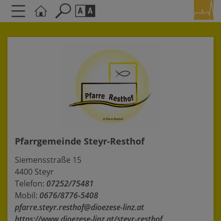
Seite durchsuchen nach ...
Barrierefreiheit Einstellungen
Schriftgröße
A
A
A
Kontrasteinstellungen
A
A
A
A
A
Pfarrgemeinde Steyr-Resthof
Siemensstraße 15
4400 Steyr
Telefon:
07252/75481
Mobil:
0676/8776-5408
pfarre.steyr.resthof@dioezese-linz.at
https://www.dioezese-linz.at/steyr-resthof