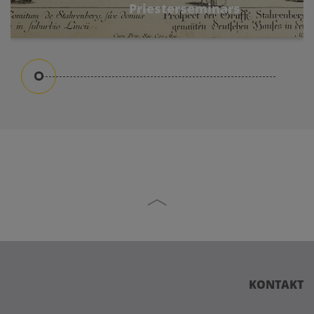
Priesterseminars
Seit über 200 Jahren werden am Standort in
der Harrachstraße Priester ausgebildet. Doch
die theologische Ausbildung reicht noch weiter
zurück.
KONTAKT