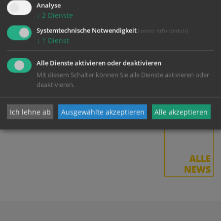
Analyse
Pfarrer von Wels-Hl. Familie und
↓
2
Dienste
Gunskirchen, ist mit 1. September 2023
der...
Systemtechnische Notwendigkeit
(immer erforderlich)
↓
1
Dienst
Planungstage
Alle Dienste aktivieren oder deaktivieren
Mit diesem Schalter können Sie alle Dienste aktivieren oder
Wie schon in den Vorjahren traf sich die
Seminargemeinschaft am Ende des
deaktivieren.
Studienjahres zu den Planungstagen.
Auch drei...
Ich lehne ab
Ausgewählte akzeptieren
Alle akzeptieren
ALLE
NEWS