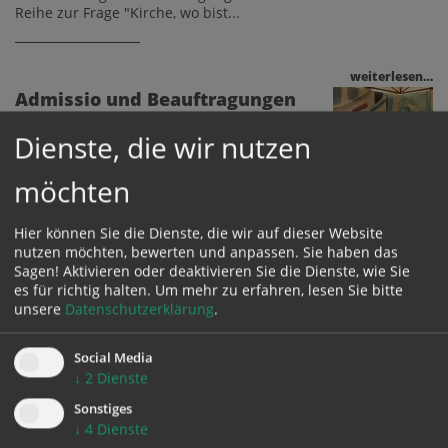
Reihe zur Frage "Kirche, wo bist...
weiterlesen…
Admissio und Beauftragungen
im Priesterseminar
Dienste, die wir nutzen
möchten
"Unsere Brücke" - Dezember
2023
Hier können Sie die Dienste, die wir auf dieser Website
nutzen möchten, bewerten und anpassen. Sie haben das
Die neue Ausgabe unserer
Sagen! Aktivieren oder deaktivieren Sie die Dienste, wie Sie
Seminarzeitschrift "unsere brücke" ist da.
es für richtig halten.
Um mehr zu erfahren, lesen Sie bitte
Zum dritten Mal stellen wir uns die Frage:
unsere
Datenschutzerklärung
.
"Kirche,...
Social Media
Slawomir Dadas neuer Regens
↓
2
Dienste
im Priesterseminar
Sonstiges
↓
4
Dienste
Generaldechant Slawomir Dadas, bisher