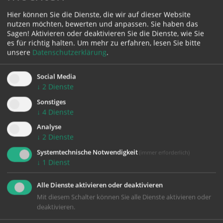
Hier können Sie die Dienste, die wir auf dieser Website
Karte:
nutzen möchten, bewerten und anpassen. Sie haben das
Sagen! Aktivieren oder deaktivieren Sie die Dienste, wie Sie
es für richtig halten.
Um mehr zu erfahren, lesen Sie bitte
unsere
Datenschutzerklärung
.
Zustimmung erforderlich!
Social Media
↓
2
Dienste
Bitte akzeptieren Sie
Cookies von Google Maps
und
laden Sie
die Seite neu
, um diesen Inhalt sehen zu können.
Sonstiges
↓
4
Dienste
Analyse
↓
2
Dienste
Systemtechnische Notwendigkeit
(immer erforderlich)
zurück
↓
1
Dienst
Alle Dienste aktivieren oder deaktivieren
Mit diesem Schalter können Sie alle Dienste aktivieren oder
deaktivieren.