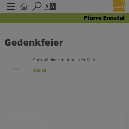
Pfarre Ennstal
Seite durchsuchen nach ...
Barrierefreiheit Einstellungen
Schriftgröße
Gedenkfeier
A
A
A
Sprunglinks zum Inhalt der Seite
Kontrasteinstellungen
Karte
A
A
A
A
A