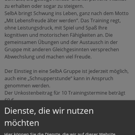
zu erhalten oder sogar zu steigern.
SelbA bringt Schwung ins Leben, ganz nach dem Motto
„Mit Lebensfreude älter werden“. Das Training regt,
ohne Leistungsdruck, mit Spiel und Spaß Ihre
kognitiven und motorischen Fähigkeiten an. Die
gemeinsamen Übungen und der Austausch in der
Gruppe mit anderen Gleichgesinnten versprechen
Abwechslung und machen viel Freude.
Der Einstieg in eine SelbA Gruppe ist jederzeit möglich,
auch eine „Schnupperstunde“ kann in Anspruch
genommen werden.
Der Unkostenbeitrag für 10 Trainingstermine beträgt
60 €.
Dienste, die wir nutzen
Falls Sie Interesse an diesem Training haben, melden
möchten
Sie sich bitte bei unseren Trainerinnen und Trainern:
Montag, 09:00 Uhr im Pfarrheim Oedt (14-tägig)
Hier können Sie die Dienste, die wir auf dieser Website