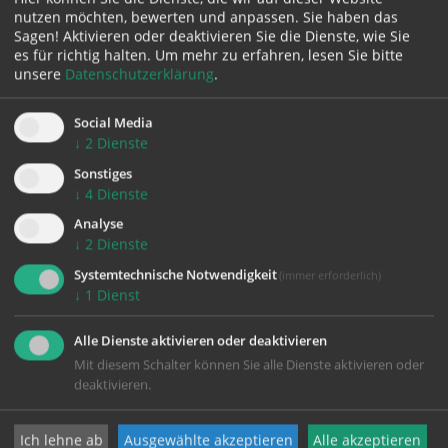
Maria Leitner
, 0699 11402347
nutzen möchten, bewerten und anpassen. Sie haben das
Sagen! Aktivieren oder deaktivieren Sie die Dienste, wie Sie
Montag, 14:00 Uhr im Haus der Begegnung St.
es für richtig halten.
Um mehr zu erfahren, lesen Sie bitte
unsere
Datenschutzerklärung
.
Martin (wöchentlich)
Elisabeth Höllhumer
, 0699/14 94 00 16
Social Media
↓
2
Dienste
Donnerstag, 09:30 Uhr im Pfarrheim Traun
(Termine nach Vereinbarung)
Sonstiges
↓
4
Dienste
Max Födinger
, 0676 9406354
Analyse
Freitag, 09:00 Uhr im Pfarrheim Traun (14-tägig)
↓
2
Dienste
Ingrid Stiendl
, 0664 73757029
Systemtechnische Notwendigkeit
(immer erforderlich)
↓
1
Dienst
Wir freuen uns, mit Ihnen gemeinsam geistig und
körperlich fit zu bleiben!
Alle Dienste aktivieren oder deaktivieren
Mit diesem Schalter können Sie alle Dienste aktivieren oder
deaktivieren.
Weitere Informationen über SelbA finden Sie auch auf
der Webseite von
SelbA Oberösterreich
.
Ich lehne ab
Ausgewählte akzeptieren
Alle akzeptieren