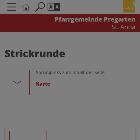
Pfarrgemeinde Pregarten
St. Anna
Seite durchsuchen nach ...
Barrierefreiheit Einstellungen
Schriftgröße
Strickrunde
A
A
A
Sprunglinks zum Inhalt der Seite
Kontrasteinstellungen
Karte
A
A
A
A
A