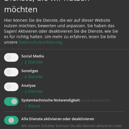
möchten
Karte:
Hier können Sie die Dienste, die wir auf dieser Website
nutzen möchten, bewerten und anpassen. Sie haben das
Sagen! Aktivieren oder deaktivieren Sie die Dienste, wie Sie
es für richtig halten.
Um mehr zu erfahren, lesen Sie bitte
Zustimmung erforderlich!
unsere
Datenschutzerklärung
.
Bitte akzeptieren Sie
Cookies von Google Maps
und
laden Sie
die Seite neu
, um diesen Inhalt sehen zu können.
Social Media
↓
2
Dienste
Sonstiges
↓
4
Dienste
Analyse
zurück
↓
2
Dienste
Systemtechnische Notwendigkeit
(immer erforderlich)
↓
1
Dienst
Alle Dienste aktivieren oder deaktivieren
Mit diesem Schalter können Sie alle Dienste aktivieren oder