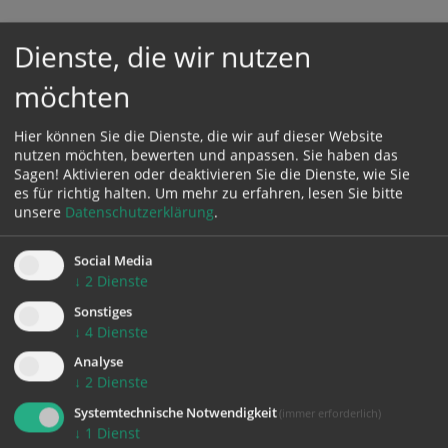
Karte:
Dienste, die wir nutzen
möchten
Hier können Sie die Dienste, die wir auf dieser Website
Zustimmung erforderlich!
nutzen möchten, bewerten und anpassen. Sie haben das
Bitte akzeptieren Sie
Cookies von Google Maps
und
laden Sie
Sagen! Aktivieren oder deaktivieren Sie die Dienste, wie Sie
die Seite neu
, um diesen Inhalt sehen zu können.
es für richtig halten.
Um mehr zu erfahren, lesen Sie bitte
unsere
Datenschutzerklärung
.
Social Media
↓
2
Dienste
zurück
Sonstiges
↓
4
Dienste
Analyse
↓
2
Dienste
Systemtechnische Notwendigkeit
(immer erforderlich)
↓
1
Dienst