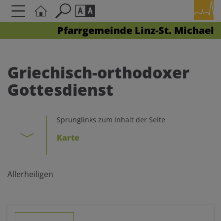
Pfarrgemeinde Linz-St. Michael
Seite durchsuchen nach ...
Barrierefreiheit Einstellungen
Schriftgröße
Griechisch-orthodoxer
A
A
Gottesdienst
A
Kontrasteinstellungen
Sprunglinks zum Inhalt der Seite
Karte
A
A
A
A
A
Allerheiligen