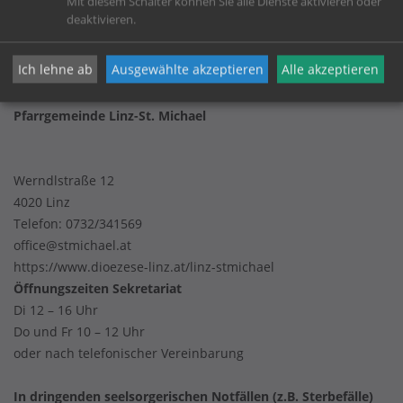
Mit diesem Schalter können Sie alle Dienste aktivieren oder
Impressum
deaktivieren.
Datenschutz
Ich lehne ab
Ausgewählte akzeptieren
Alle akzeptieren
Pfarrgemeinde Linz-St. Michael
Werndlstraße 12
4020 Linz
Telefon:
0732/341569
office@stmichael.at
https://www.dioezese-linz.at/linz-stmichael
Öffnungszeiten Sekretariat
Di 12 – 16 Uhr
Do und Fr 10 – 12 Uhr
oder nach telefonischer Vereinbarung
In dringenden seelsorgerischen Notfällen (z.B. Sterbefälle)