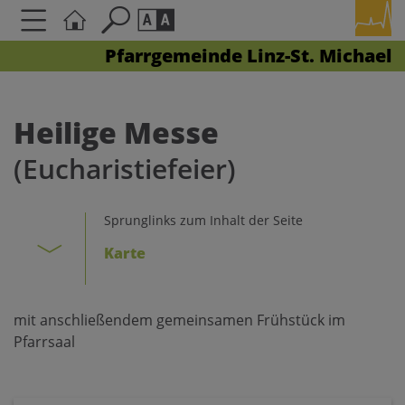
Pfarrgemeinde Linz-St. Michael
Seite durchsuchen nach ...
Barrierefreiheit Einstellungen
Schriftgröße
Heilige Messe
A
A
(Eucharistiefeier)
A
Kontrasteinstellungen
Sprunglinks zum Inhalt der Seite
Karte
A
A
A
A
A
mit anschließendem gemeinsamen Frühstück im
Pfarrsaal