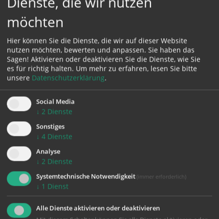
Dienste, die wir nutzen
möchten
Karte:
Hier können Sie die Dienste, die wir auf dieser Website
nutzen möchten, bewerten und anpassen. Sie haben das
Sagen! Aktivieren oder deaktivieren Sie die Dienste, wie Sie
es für richtig halten.
Um mehr zu erfahren, lesen Sie bitte
unsere
Datenschutzerklärung
.
Zustimmung erforderlich!
Bitte akzeptieren Sie
Cookies von Google Maps
und
laden Sie
Social Media
die Seite neu
, um diesen Inhalt sehen zu können.
↓
2
Dienste
Sonstiges
↓
4
Dienste
Analyse
↓
2
Dienste
Systemtechnische Notwendigkeit
(immer erforderlich)
↓
1
Dienst
KONTAKT
Alle Dienste aktivieren oder deaktivieren