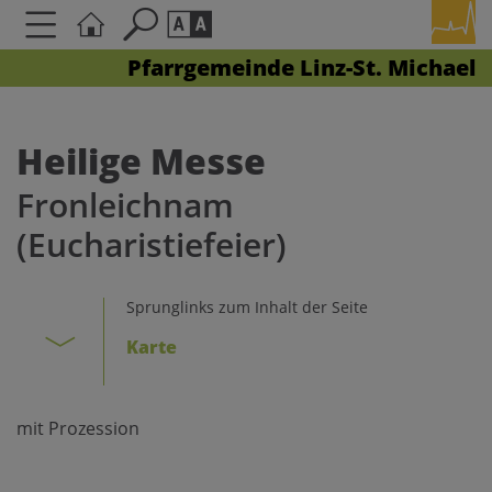
Pfarrgemeinde Linz-St. Michael
Seite durchsuchen nach ...
Barrierefreiheit Einstellungen
Schriftgröße
Heilige Messe
A
A
Fronleichnam
A
(Eucharistiefeier)
Kontrasteinstellungen
Sprunglinks zum Inhalt der Seite
A
A
A
A
A
Karte
mit Prozession