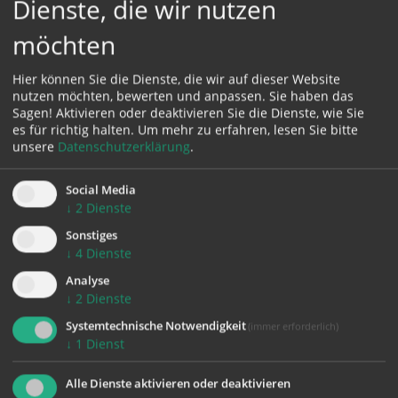
Dienste, die wir nutzen
möchten
Karte:
Hier können Sie die Dienste, die wir auf dieser Website
nutzen möchten, bewerten und anpassen. Sie haben das
Sagen! Aktivieren oder deaktivieren Sie die Dienste, wie Sie
es für richtig halten.
Um mehr zu erfahren, lesen Sie bitte
unsere
Datenschutzerklärung
.
Zustimmung erforderlich!
Bitte akzeptieren Sie
Cookies von Google Maps
und
laden Sie
Social Media
die Seite neu
, um diesen Inhalt sehen zu können.
↓
2
Dienste
Sonstiges
↓
4
Dienste
Analyse
↓
2
Dienste
Systemtechnische Notwendigkeit
(immer erforderlich)
↓
1
Dienst
KONTAKT
Alle Dienste aktivieren oder deaktivieren