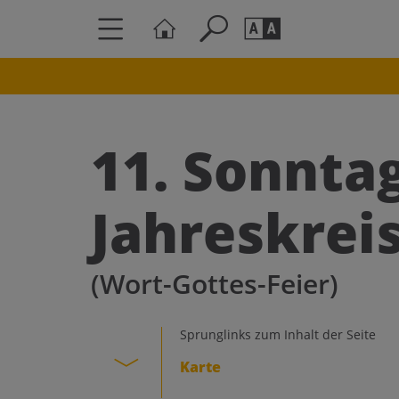
Seite durchs
Barrierefrei
Schriftgröße
11. Sonnta
A
A
Jahreskrei
(Wort-Gottes-Feier)
Sprunglinks zum Inhalt der Seite
Karte