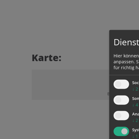
Dienst
Karte:
Hier können
anpassen. Si
für richtig h
Soc
↓
2
Bitte akzeptieren 
Son
↓
4
Ana
↓
2
Sys
↓
1