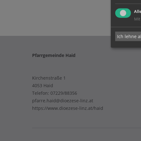
All
Mit
Ich lehne a
Pfarrgemeinde Haid
Kirchenstraße 1
4053 Haid
Telefon:
07229/88356
pfarre.haid@dioezese-linz.at
https://www.dioezese-linz.at/haid