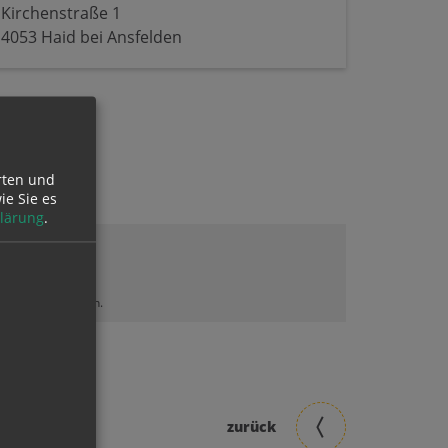
Kirchenstraße 1
4053 Haid bei Ansfelden
rten und
ie Sie es
lärung
.
lt sehen zu können.
zurück