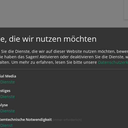
e, die wir nutzen möchten
 Sie die Dienste, die wir auf dieser Website nutzen möchten, bewe
e haben das Sagen! Aktivieren oder deaktivieren Sie die Dienste, w
alten.
Um mehr zu erfahren, lesen Sie bitte unsere
Datenschutzerk
ial Media
Zustimmung erforderlich!
Dienste
Sie
Cookies von Google Maps
und
laden Sie die Seite neu
, um diesen Inha
stiges
Dienste
lyse
Dienste
temtechnische Notwendigkeit
(immer erforderlich)
Dienst