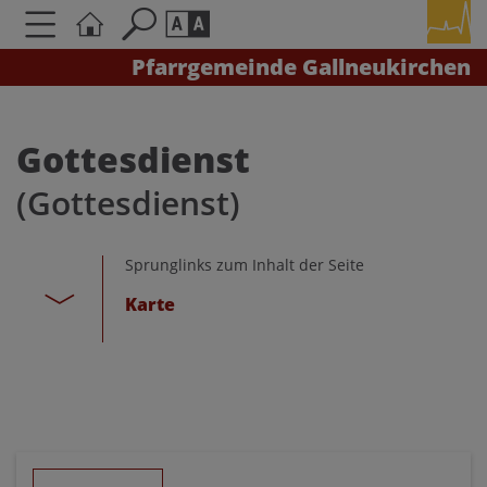
Pfarrgemeinde Gallneukirchen
Seite durchsuchen nach ...
Barrierefreiheit Einstellungen
Schriftgröße
Gottesdienst
A
A
(Gottesdienst)
A
Kontrasteinstellungen
Sprunglinks zum Inhalt der Seite
Karte
A
A
A
A
A