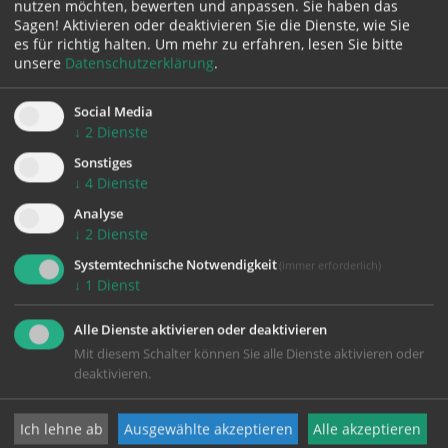
nutzen möchten, bewerten und anpassen. Sie haben das
Sagen! Aktivieren oder deaktivieren Sie die Dienste, wie Sie
es für richtig halten.
Um mehr zu erfahren, lesen Sie bitte
Karte:
unsere
Datenschutzerklärung
.
Social Media
↓
2
Dienste
Zustimmung erforderlich!
Sonstiges
Bitte akzeptieren Sie
Cookies von Google Maps
und
laden Sie
↓
4
Dienste
die Seite neu
, um diesen Inhalt sehen zu können.
Analyse
↓
2
Dienste
Systemtechnische Notwendigkeit
(immer erforderlich)
↓
1
Dienst
Alle Dienste aktivieren oder deaktivieren
Mit diesem Schalter können Sie alle Dienste aktivieren oder
deaktivieren.
KONTAKT
Ich lehne ab
Ausgewählte akzeptieren
Alle akzeptieren
Impressum