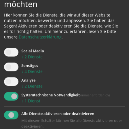
möchten
Karte:
Hier können Sie die Dienste, die wir auf dieser Website
nutzen möchten, bewerten und anpassen. Sie haben das
Sagen! Aktivieren oder deaktivieren Sie die Dienste, wie Sie
es für richtig halten.
Um mehr zu erfahren, lesen Sie bitte
unsere
Datenschutzerklärung
.
Zustimmung erforderlich!
Bitte akzeptieren Sie
Cookies von Google Maps
und
laden Sie
Social Media
die Seite neu
, um diesen Inhalt sehen zu können.
↓
2
Dienste
Sonstiges
↓
4
Dienste
Analyse
↓
2
Dienste
zurück
Systemtechnische Notwendigkeit
(immer erforderlich)
↓
1
Dienst
Alle Dienste aktivieren oder deaktivieren
Mit diesem Schalter können Sie alle Dienste aktivieren oder
deaktivieren.