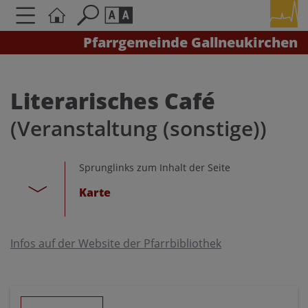
Pfarrgemeinde Gallneukirchen
Seite durchsuchen nach ...
Barrierefreiheit Einstellungen
Schriftgröße
Literarisches Café
A
A
(Veranstaltung (sonstige))
A
Kontrasteinstellungen
Sprunglinks zum Inhalt der Seite
Karte
A
A
A
A
A
Infos auf der Website der Pfarrbibliothek