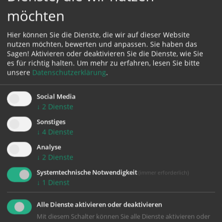
möchten
Hier können Sie die Dienste, die wir auf dieser Website
Karte:
nutzen möchten, bewerten und anpassen. Sie haben das
Sagen! Aktivieren oder deaktivieren Sie die Dienste, wie Sie
es für richtig halten.
Um mehr zu erfahren, lesen Sie bitte
unsere
Datenschutzerklärung
.
Zustimmung erforderlich!
Social Media
Bitte akzeptieren Sie
Cookies von Google Maps
und
laden Sie
↓
2
Dienste
die Seite neu
, um diesen Inhalt sehen zu können.
Sonstiges
↓
4
Dienste
Analyse
↓
2
Dienste
Systemtechnische Notwendigkeit
zurück
(immer erforderlich)
↓
1
Dienst
Alle Dienste aktivieren oder deaktivieren
Mit diesem Schalter können Sie alle Dienste aktivieren oder