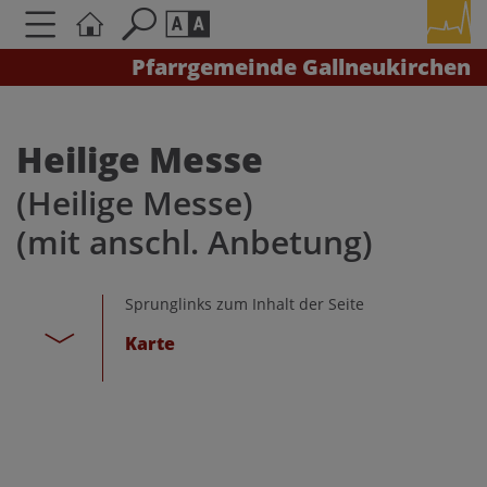
Pfarrgemeinde Gallneukirchen
Seite durchsuchen nach ...
Barrierefreiheit Einstellungen
Schriftgröße
Heilige Messe
A
A
(Heilige Messe)
A
(mit anschl. Anbetung)
Kontrasteinstellungen
Sprunglinks zum Inhalt der Seite
A
A
A
A
A
Karte