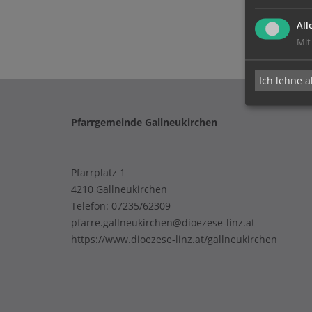
All
Mit
Ich lehne a
Pfarrgemeinde Gallneukirchen
Pfarrplatz 1
4210 Gallneukirchen
Telefon:
07235/62309
pfarre.gallneukirchen@dioezese-linz.at
https://www.dioezese-linz.at/gallneukirchen