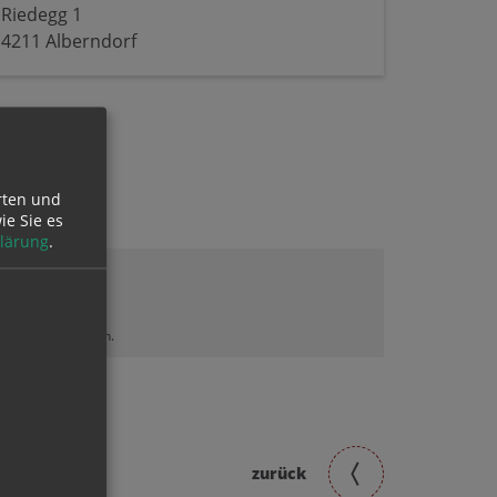
Riedegg 1
4211 Alberndorf
rten und
ie Sie es
lärung
.
lt sehen zu können.
zurück