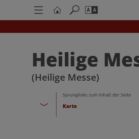
Seite durchs
Barrierefrei
Schriftgröße
Heilige Me
A
A
(Heilige Messe)
Sprunglinks zum Inhalt der Seite
Karte