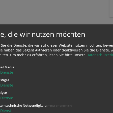
e, die wir nutzen möchten
 Sie die Dienste, die wir auf dieser Website nutzen möchten, bewe
e haben das Sagen! Aktivieren oder deaktivieren Sie die Dienste, w
alten.
Um mehr zu erfahren, lesen Sie bitte unsere
Datenschutzerk
ial Media
Zustimmung erforderlich!
Dienste
Sie
Cookies von Google Maps
und
laden Sie die Seite neu
, um diesen Inha
stiges
Dienste
lyse
Dienste
temtechnische Notwendigkeit
(immer erforderlich)
Dienst