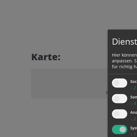
Dienst
Karte:
Hier können
anpassen. Si
für richtig h
Soc
↓
2
Bitte akzeptieren 
Son
↓
4
Ana
↓
2
Sys
↓
1