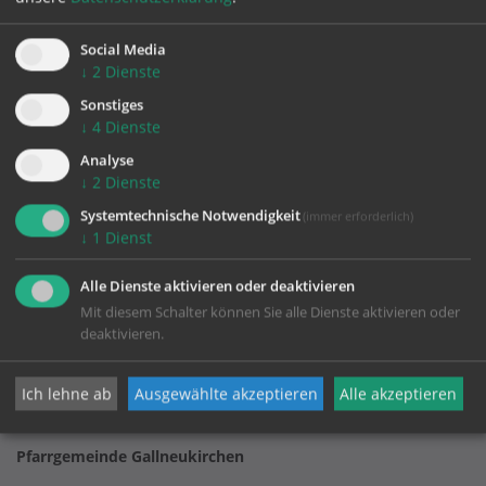
Social Media
Text und Fotos: Romana Hemmelmayr
↓
2
Dienste
Sonstiges
↓
4
Dienste
Analyse
↓
2
Dienste
Systemtechnische Notwendigkeit
(immer erforderlich)
↓
1
Dienst
KONTAKT
Alle Dienste aktivieren oder deaktivieren
Mit diesem Schalter können Sie alle Dienste aktivieren oder
Impressum
deaktivieren.
Datenschutz
Ich lehne ab
Ausgewählte akzeptieren
Alle akzeptieren
Pfarrgemeinde Gallneukirchen