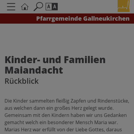
Pfarrgemeinde Gallneukirchen
Seite durchsuchen nach ...
Barrierefreiheit Einstellungen
Schriftgröße
A
A
A
Kinder- und Familien
Maiandacht
Kontrasteinstellungen
Rückblick
A
A
A
A
A
Die Kinder sammelten fleißig Zapfen und Rindenstücke,
aus welchen dann ein großes Herz gelegt wurde.
Gemeinsam mit den Kindern haben wir uns Gedanken
gemacht welch ein besonderer Mensch Maria war.
Marias Herz war erfüllt von der Liebe Gottes, daraus