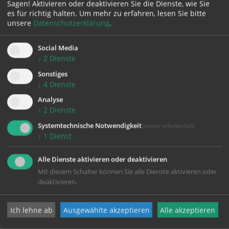
Sagen! Aktivieren oder deaktivieren Sie die Dienste, wie Sie
es für richtig halten.
Um mehr zu erfahren, lesen Sie bitte
unsere
Datenschutzerklärung
.
Pfarrgemeinde Gallneukirchen
Social Media
↓
2
Dienste
Pfarrplatz 1
Sonstiges
4210 Gallneukirchen
↓
4
Dienste
Telefon:
07235/62309
Analyse
pfarre.gallneukirchen@dioezese-linz.at
↓
2
Dienste
https://www.dioezese-linz.at/gallneukirchen
Systemtechnische Notwendigkeit
(immer erforderlich)
Notfallnummer
(in besonders dringenden Fällen) 0676/8776
↓
1
Dienst
5087
Alle Dienste aktivieren oder deaktivieren
Mit diesem Schalter können Sie alle Dienste aktivieren oder
deaktivieren.
Ich lehne ab
Ausgewählte akzeptieren
Alle akzeptieren