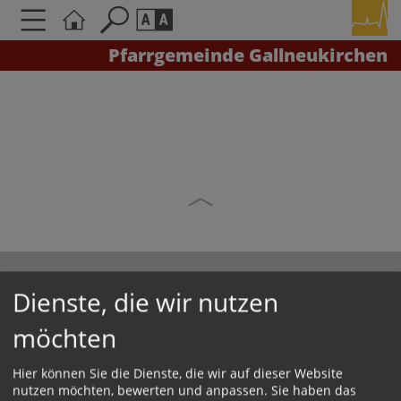
Pfarrgemeinde Gallneukirchen
Seite durchsuchen nach ...
Barrierefreiheit Einstellungen
Schriftgröße
A
A
A
Kontrasteinstellungen
A
A
A
A
A
Dienste, die wir nutzen
KONTAKT
möchten
Impressum
Hier können Sie die Dienste, die wir auf dieser Website
Datenschutz
nutzen möchten, bewerten und anpassen. Sie haben das