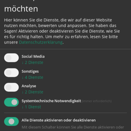
möchten
Hier können Sie die Dienste, die wir auf dieser Website
nutzen möchten, bewerten und anpassen. Sie haben das
Sagen! Aktivieren oder deaktivieren Sie die Dienste, wie Sie
es für richtig halten.
Um mehr zu erfahren, lesen Sie bitte
unsere
Datenschutzerklärung
.
Social Media
↓
2
Dienste
Sonstiges
↓
4
Dienste
zurück
Analyse
↓
2
Dienste
Systemtechnische Notwendigkeit
(immer erforderlich)
↓
1
Dienst
Alle Dienste aktivieren oder deaktivieren
Mit diesem Schalter können Sie alle Dienste aktivieren oder