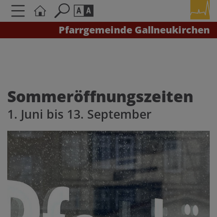
Pfarrgemeinde Gallneukirchen
Seite durchsuchen nach ...
Barrierefreiheit Einstellungen
Schriftgröße
A
A
A
Sommeröffnungszeiten
1. Juni bis 13. September
Kontrasteinstellungen
A
A
A
A
A