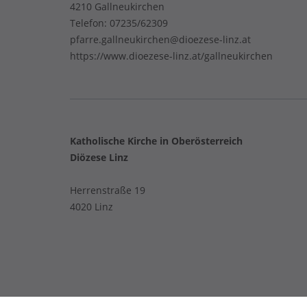
4210 Gallneukirchen
Telefon:
07235/62309
pfarre.gallneukirchen@dioezese-linz.at
https://www.dioezese-linz.at/gallneukirchen
Katholische Kirche in Oberösterreich
Diözese Linz
Herrenstraße 19
4020 Linz