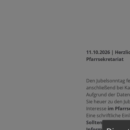
11.10.2026 | Herzl
Pfarrsekretariat
Den Jubelsonntag f
anschließend bei Ka
Aufgrund der Daten
Sie heuer zu den Ju
Interesse
im Pfarrs
Eine schriftliche E
Sollten Sie jemande
Information weiter