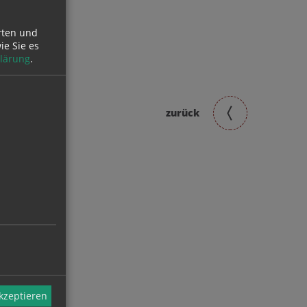
rten und
ie Sie es
lärung
.
zurück
akzeptieren