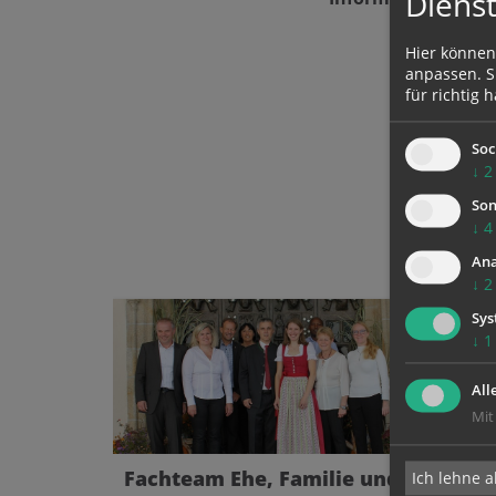
Dienst
Hier können
anpassen. Si
für richtig h
Soc
↓
2
Son
↓
4
Ana
↓
2
Sys
↓
1
All
Mit
Fachteam Ehe, Familie und
Ich lehne a