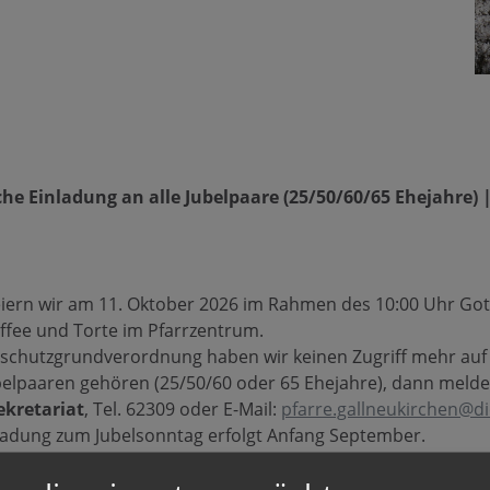
iche Einladung an alle Jubelpaare (25/50/60/65 Ehejahre
eiern wir am 11. Oktober 2026 im Rahmen des 10:00 Uhr Go
ffee und Torte im Pfarrzentrum.
schutzgrundverordnung haben wir keinen Zugriff mehr auf d
belpaaren gehören (25/50/60 oder 65 Ehejahre), dann melden 
ekretariat
, Tel. 62309 oder E-Mail:
pfarre.gallneukirchen@di
inladung zum Jubelsonntag erfolgt Anfang September.
n kennen, der heuer ein Jubiläum feiert, dann bitten wir
zuleiten.