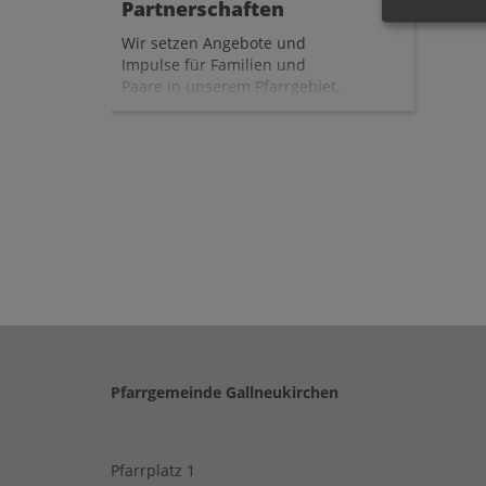
Partnerschaften
Wir setzen Angebote und
Impulse für Familien und
Paare in unserem Pfarrgebiet.
Dazu gehören der
Spielenachmittag, die
Nikolausaktion, Gestaltung
der Feier für die Jubelpaare,
sowie den Gottesdienst für
Liebende.
Pfarrgemeinde Gallneukirchen
Pfarrplatz 1