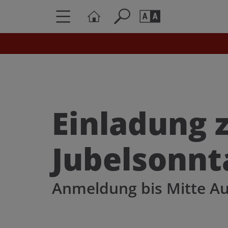
Seite durchs
Barrierefrei
Schriftgröße
A
A
Einladung
Jubelsonnt
Anmeldung bis Mitte A