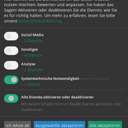
Schwestern beim Gebet
nutzen möchten, bewerten und anpassen. Sie haben das
Sagen! Aktivieren oder deaktivieren Sie die Dienste, wie Sie
Die Klosterkapelle lädt ein zum Innehalten.
es für richtig halten.
Um mehr zu erfahren, lesen Sie bitte
Gerne können Sie an unseren Gebetszeiten
unsere
Datenschutzerklärung
.
teilnehmen.
>>> zu unserer Tagesordnung <<<
Social Media
↓
2
Dienste
Sonstiges
↓
4
Dienste
Analyse
Ostern 2026
↓
2
Dienste
Zur Mitfeier der Liturgie
Systemtechnische Notwendigkeit
(immer erforderlich)
der Drei Österlichen Tage
↓
1
Dienst
laden wir Sie herzlich ein!
Alle Dienste aktivieren oder deaktivieren
Mit diesem Schalter können Sie alle Dienste aktivieren oder
zu den Gottesdiensten
deaktivieren.
Ich lehne ab
Ausgewählte akzeptieren
Alle akzeptieren