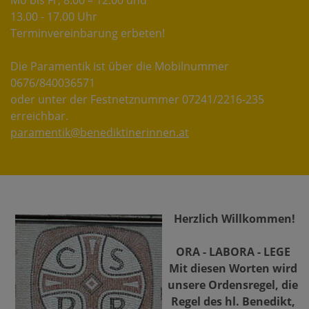
Mo bis Fr, 8.00 – 12.00 und
13.00 - 17.00 Uhr
Terminvereinbarung erbeten!
Die Paramentik ist über die Mobilnummer
0676/840036571
oder unter der Festnetznummer 07241/2216-235
erreichbar.
paramentik@benediktinerinnen.at
Herzlich Willkommen!
ORA - LABORA - LEGE
Mit diesen Worten wird
unsere Ordensregel, die
Regel des hl. Benedikt,