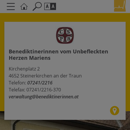
Seite durchsuchen nach ...
Barrierefreiheit Einstellungen
Schriftgröße
A
A
A
Benediktinerinnen vom Unbefleckten
Herzen Mariens
Kontrasteinstellungen
Kirchenplatz 2
A
A
A
A
A
4652 Steinerkirchen an der Traun
Telefon:
07241/2216
Telefax: 07241/2216-370
verwaltung@benediktinerinnen.at