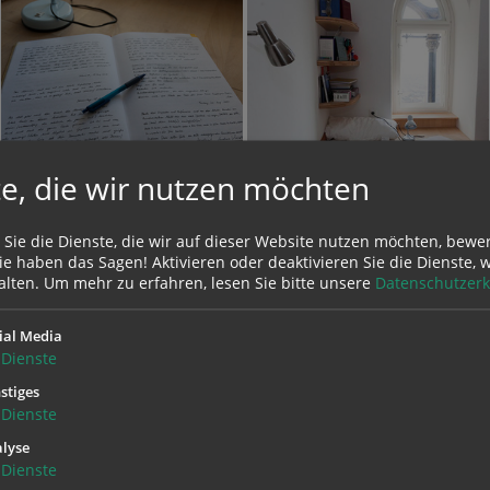
e, die wir nutzen möchten
 Sie die Dienste, die wir auf dieser Website nutzen möchten, bewe
e haben das Sagen! Aktivieren oder deaktivieren Sie die Dienste, w
alten.
Um mehr zu erfahren, lesen Sie bitte unsere
Datenschutzerk
htbar – und doch präsent
ial Media
Dienste
 Mariendom wurde im Zweiten Weltkrieg eingebaut und wah
stiges
genützt, um etwaige Bombentreffer schneller lokalisieren
Projekt Turmeremit
Projekt Turmeremit
Dienste
nen. Die exponierte Lage bietet einen guten Überblick über 
lyse
tInnen können am Abend das beleuchtete Fenster der Stube
Dienste
lten.