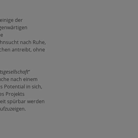
 einige der
egenwärtigen
ne
ehnsucht nach Ruhe,
chen antreibt, ohne
sgesellschaft
“
Suche nach einem
Potential in sich,
es Projekts
 Zeit spürbar werden
aufzuzeigen.