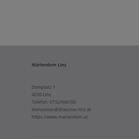
Mariendom Linz
Domplatz 1
4020 Linz
Telefon:
0732/946100
domcenter@dioezese-linz.at
https://www.mariendom.at