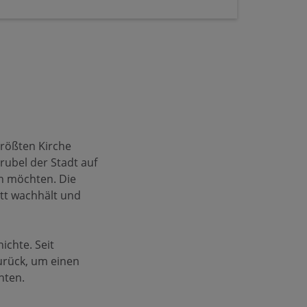
rößten Kirche
rubel der Stadt auf
en möchten. Die
ott wachhält und
ichte. Seit
urück, um einen
hten.