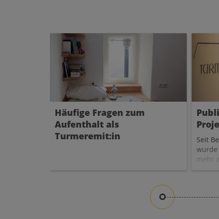
Häufige Fragen zum
Publ
Aufenthalt als
Proj
Turmeremit:in
Seit B
wurde 
mehr a
bewohn
Bewohn
bereit
drittes
inmitt