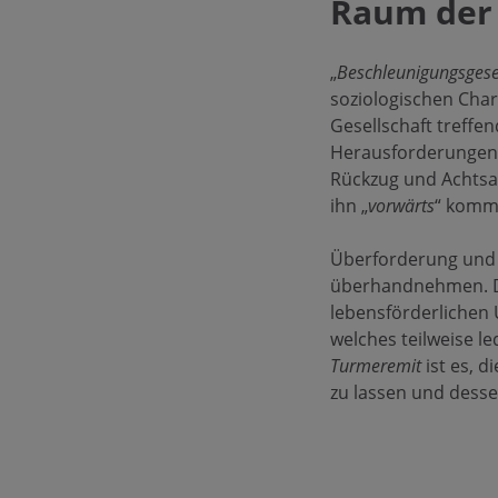
Raum der 
„
Beschleunigungsgese
soziologischen Cha
Gesellschaft treffe
Herausforderungen 
Rückzug und Achtsam
ihn „
vorwärts
“ komme
Überforderung und O
überhandnehmen. Die
lebensförderlichen 
welches teilweise l
Turmeremit
ist es, 
zu lassen und dessen