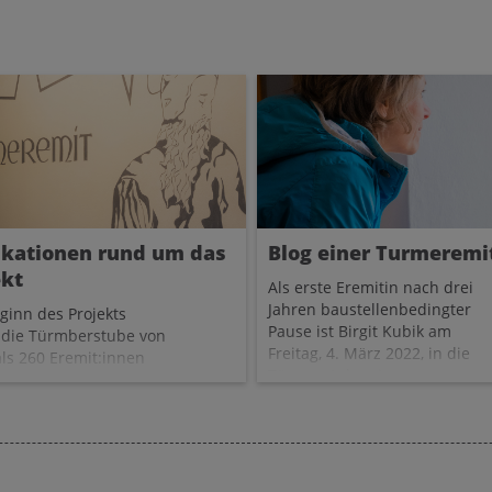
ikationen rund um das
Blog einer Turmeremi
ekt
Als erste Eremitin nach drei
Jahren baustellenbedingter
eginn des Projekts
Pause ist Birgit Kubik am
die Türmberstube von
Freitag, 4. März 2022, in die
ls 260 Eremit:innen
Türmerstube eingezogen.
t. Einige
er:innen zog es
s auch ein zweites oder
 Mal in die Stille
en des Lärms der Stadt.