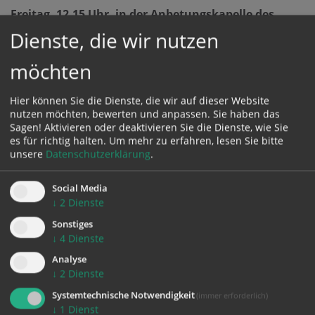
Freitag, 12.15 Uhr, in der Anbetungskapelle des
Mariendoms
Dienste, die wir nutzen
13. Februar bis 15. Mai 2026
möchten
Wir laden sehr herzlich dazu ein!
Hier können Sie die Dienste, die wir auf dieser Website
nutzen möchten, bewerten und anpassen. Sie haben das
Sagen! Aktivieren oder deaktivieren Sie die Dienste, wie Sie
es für richtig halten.
Um mehr zu erfahren, lesen Sie bitte
unsere
Datenschutzerklärung
.
Social Media
↓
2
Dienste
zurück
Sonstiges
↓
4
Dienste
Analyse
↓
2
Dienste
Systemtechnische Notwendigkeit
(immer erforderlich)
↓
1
Dienst