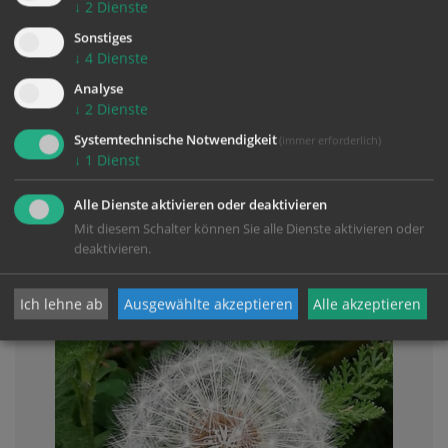
Hl. Gezelinus (Gozelin)
↓
2
Dienste
Hl. Hermann
Sonstiges
Das Fest der Verklärung des Herrn
↓
4
Dienste
Analyse
↓
2
Dienste
Systemtechnische Notwendigkeit
(immer erforderlich)
↓
1
Dienst
Alle Dienste aktivieren oder deaktivieren
PFARRE
Mit diesem Schalter können Sie alle Dienste aktivieren oder
AKTUELL
deaktivieren.
Ich lehne ab
Ausgewählte akzeptieren
Alle akzeptieren