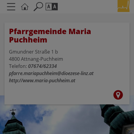
Seite durchsuchen nach ...
Barrierefreiheit Einstellungen
Pfarrgemeinde Maria
Schriftgröße
Puchheim
A
A
A
Gmundner Straße 1 b
4800 Attnang-Puchheim
Kontrasteinstellungen
Telefon:
07674/62334
pfarre.mariapuchheim@dioezese-linz.at
A
A
A
A
A
http://www.maria-puchheim.at