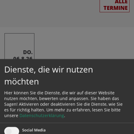
ALLE
TERMINE
DO.
06.8.26
Dienste, die wir nutzen
Er wurde vor ihnen verwandelt; sein
möchten
Gesicht leuchtete wie die Sonne
Hier können Sie die Dienste, die wir auf dieser Website
Tages­evangelium
nutzen möchten, bewerten und anpassen. Sie haben das
Mt 17, 1–9 Fest der Verklärung des Herrn
Sagen! Aktivieren oder deaktivieren Sie die Dienste, wie Sie
es für richtig halten.
Um mehr zu erfahren, lesen Sie bitte
unsere
Datenschutzerklärung
.
Namenstage:
Hl. Felicissimus und hl. Agapitus
Social Media