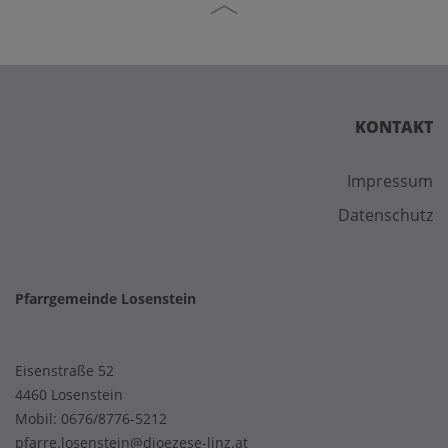
KONTAKT
Impressum
Datenschutz
Pfarrgemeinde Losenstein
Eisenstraße 52
4460 Losenstein
Mobil:
0676/8776-5212
pfarre.losenstein@dioezese-linz.at