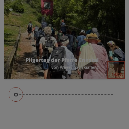
Pilgertag der Pfarre Ennstal
von Weyer nach Gaflenz
14.07.
Nachdem wir letztes Jahr von Kleinreifling
nach Weyer gegangen waren, machte sich
am 11. Juli 2026 eine Gruppe Pilger von Weyer
aus auf den Weg nach Gaflenz.