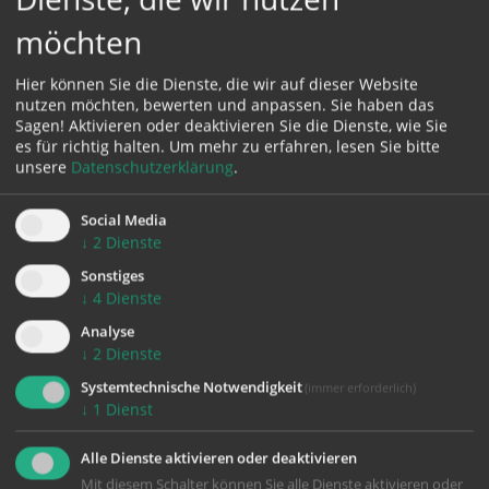
möchten
TERMINE/
Hier können Sie die Dienste, die wir auf dieser Website
nutzen möchten, bewerten und anpassen. Sie haben das
GOTTES
Sagen! Aktivieren oder deaktivieren Sie die Dienste, wie Sie
DIENSTE
es für richtig halten.
Um mehr zu erfahren, lesen Sie bitte
AKTUELL
unsere
Datenschutzerklärung
.
10:00 Uhr | Pfarrkirche
08:00 Uhr | Pfarrkirche
Losenstein, Losenstein
Losenstein, Losenstein
Social Media
Eucharistiefeier
Eucharistiefeier
↓
2
Dienste
(Eucharistiefeier)
(Eucharistiefeier)
Sonstiges
↓
4
Dienste
Sonntag
Mittwoch
Analyse
09.08.
12.08.
↓
2
Dienste
Systemtechnische Notwendigkeit
(immer erforderlich)
10:00 Uhr | Pfarrkirche
10:00 Uhr | Pfarrkirche
↓
1
Dienst
Losenstein, Losenstein
Losenstein, Losenstein
(Mariä Himmelfahrt)
Kein Gottesdienst
Alle Dienste aktivieren oder deaktivieren
Kräuterweihfest
(entfällt)
Mit diesem Schalter können Sie alle Dienste aktivieren oder