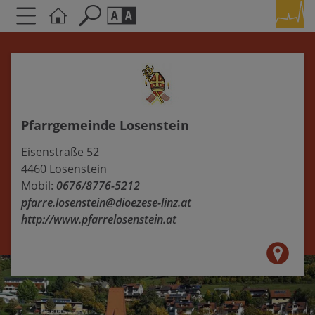
Seite durchsuchen nach ...
Barrierefreiheit Einstellungen
Schriftgröße
A
A
A
Pfarrgemeinde Losenstein
Kontrasteinstellungen
Eisenstraße 52
4460 Losenstein
A
A
A
A
A
Mobil:
0676/8776-5212
pfarre.losenstein@dioezese-linz.at
http://www.pfarrelosenstein.at