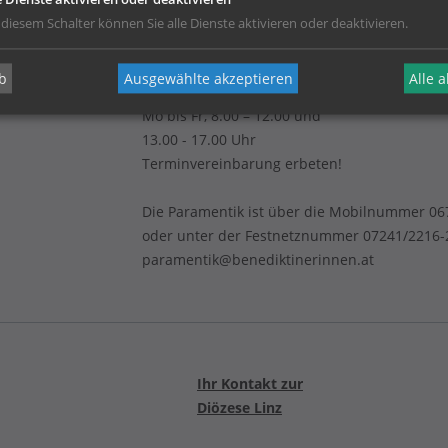
Betriebsurlaub von 20. Juli bis
 diesem Schalter können Sie alle Dienste aktivieren oder deaktivieren.
7. August 2026 - Werkstatt und
Verkauf sind in dieser Zeit geschlossen!
b
Ausgewählte akzeptieren
Alle 
Mo bis Fr, 8.00 – 12.00 und
13.00 - 17.00 Uhr
Terminvereinbarung erbeten!
Die Paramentik ist über die Mobilnummer 0
oder unter der Festnetznummer 07241/2216-2
paramentik@benediktinerinnen.at
Ihr Kontakt zur
Diözese Linz