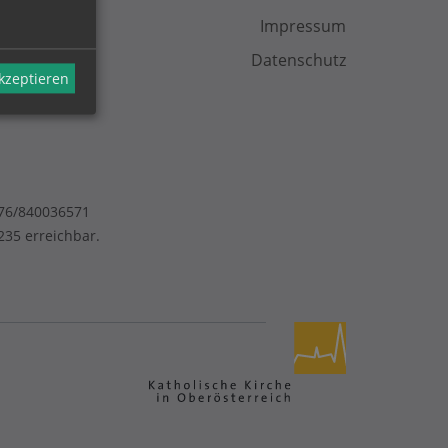
Impressum
Datenschutz
akzeptieren
676/840036571
35 erreichbar.