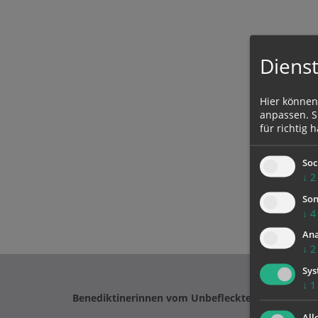
Dienst
Hier können
anpassen. Si
für richtig h
Soc
↓
2
Son
↓
4
Ana
↓
2
Sys
↓
1
Benediktinerinnen vom Unbefleckten Herzen Mar
All