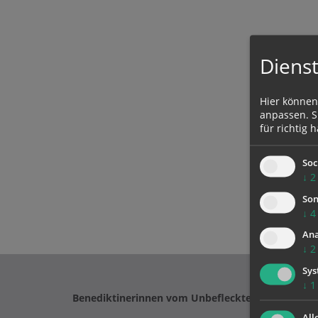
Dienst
Hier können
anpassen. Si
für richtig h
Soc
↓
2
Son
↓
4
Ana
↓
2
Sys
↓
1
Benediktinerinnen vom Unbefleckten Herzen Mar
All