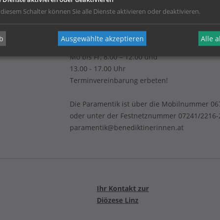
Betriebsurlaub von 20. Juli bis
 diesem Schalter können Sie alle Dienste aktivieren oder deaktivieren.
7. August 2026 - Werkstatt und
Verkauf sind in dieser Zeit geschlossen!
b
Ausgewählte akzeptieren
Alle 
Mo bis Fr, 8.00 – 12.00 und
13.00 - 17.00 Uhr
Terminvereinbarung erbeten!
Die Paramentik ist über die Mobilnummer 0
oder unter der Festnetznummer 07241/2216-2
paramentik@benediktinerinnen.at
Ihr Kontakt zur
Diözese Linz