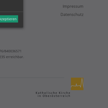
Impressum
Datenschutz
akzeptieren
676/840036571
35 erreichbar.