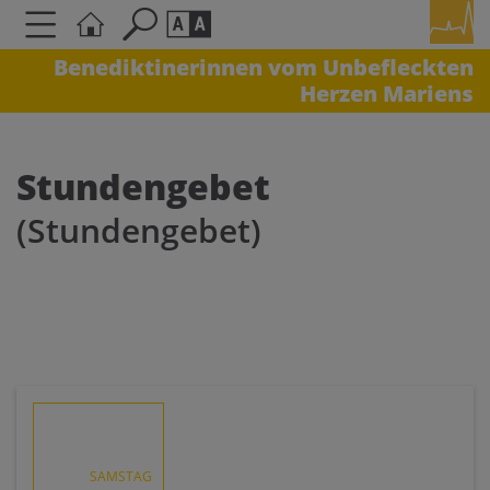
Benediktinerinnen vom Unbefleckten
Herzen Mariens
Seite durchsuchen nach ...
Barrierefreiheit Einstellungen
Schriftgröße
Stundengebet
A
A
(Stundengebet)
A
Kontrasteinstellungen
A
A
A
A
A
SAMSTAG