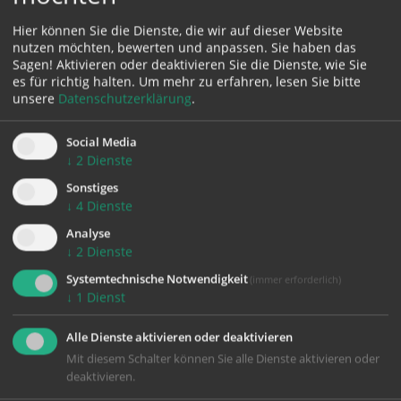
zurück
Hier können Sie die Dienste, die wir auf dieser Website
nutzen möchten, bewerten und anpassen. Sie haben das
Sagen! Aktivieren oder deaktivieren Sie die Dienste, wie Sie
es für richtig halten.
Um mehr zu erfahren, lesen Sie bitte
unsere
Datenschutzerklärung
.
Social Media
↓
2
Dienste
Sonstiges
KONTAKT
↓
4
Dienste
Analyse
Impressum
↓
2
Dienste
Systemtechnische Notwendigkeit
Datenschutz
(immer erforderlich)
↓
1
Dienst
Alle Dienste aktivieren oder deaktivieren
Benediktinerinnen vom Unbefleckten Herzen Mariens
Mit diesem Schalter können Sie alle Dienste aktivieren oder
deaktivieren.