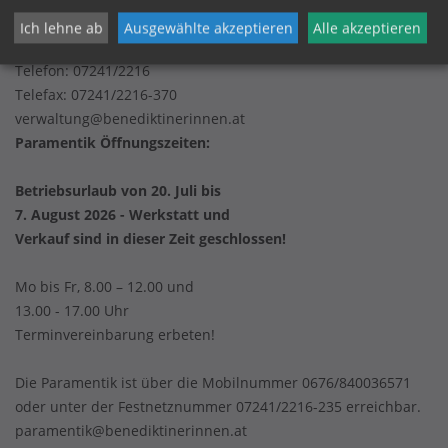
Kirchenplatz 2
Ich lehne ab
Ausgewählte akzeptieren
Alle akzeptieren
4652 Steinerkirchen an der Traun
Telefon:
07241/2216
Telefax: 07241/2216-370
verwaltung@benediktinerinnen.at
Paramentik Öffnungszeiten:
Betriebsurlaub von 20. Juli bis
7. August 2026 - Werkstatt und
Verkauf sind in dieser Zeit geschlossen!
Mo bis Fr, 8.00 – 12.00 und
13.00 - 17.00 Uhr
Terminvereinbarung erbeten!
Die Paramentik ist über die Mobilnummer 0676/840036571
oder unter der Festnetznummer 07241/2216-235 erreichbar.
paramentik@benediktinerinnen.at