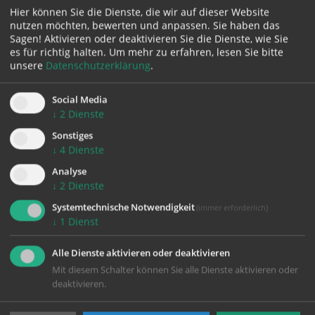
Hier können Sie die Dienste, die wir auf dieser Website
nutzen möchten, bewerten und anpassen. Sie haben das
KONTAKT
Sagen! Aktivieren oder deaktivieren Sie die Dienste, wie Sie
es für richtig halten.
Um mehr zu erfahren, lesen Sie bitte
unsere
Datenschutzerklärung
.
Impressum
Datenschutz
Social Media
↓
2
Dienste
Sonstiges
↓
4
Dienste
Glauben Heute
Analyse
↓
2
Dienste
Kapuzinerstraße 84
Systemtechnische Notwendigkeit
(immer erforderlich)
4020 Linz
↓
1
Dienst
glauben.heute@dioezese-linz.at
Alle Dienste aktivieren oder deaktivieren
Mit diesem Schalter können Sie alle Dienste aktivieren oder
deaktivieren.