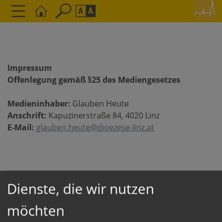
Seite durchsuchen nach ...
Barrierefreiheit Einstellungen
Schriftgröße
A
A
Impressum
A
Offenlegung gemäß §25 des Mediengesetzes
Kontrasteinstellungen
Medieninhaber:
Glauben Heute
Anschrift:
Kapuzinerstraße 84, 4020 Linz
E-Mail:
A
glauben.heute@dioezese-linz.at
A
A
A
A
Dienste, die wir nutzen
möchten