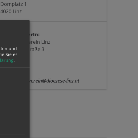
Domplatz 1
4020 Linz
VeranstalterIn:
Dommusikverein Linz
rten und
Baumbachstraße 3
ie Sie es
4020 Linz
lärung
.
Kontakt:
E:
dommusikverein@dioezese-linz.at