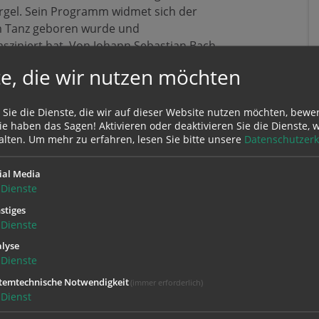
orgel. Sein Programm widmet sich der
em Tanz geboren wurde und
sziniert hat. Von Johann Sebastian Bach
Dove führt Dewar durch rund 350 Jahre
e, die wir nutzen möchten
rgang und ein tanzender Ausklang des
 Sie die Dienste, die wir auf dieser Website nutzen möchten, bewe
e haben das Sagen! Aktivieren oder deaktivieren Sie die Dienste, w
alten.
Um mehr zu erfahren, lesen Sie bitte unsere
Datenschutzerk
ial Media
Dienste
stiges
Dienste
lyse
Dienste
temtechnische Notwendigkeit
(immer erforderlich)
Dienst