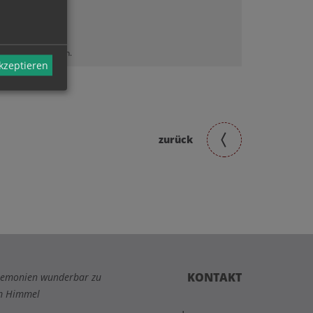
lt sehen zu können.
akzeptieren
zurück
KONTAKT
Zeremonien wunderbar zu
um Himmel