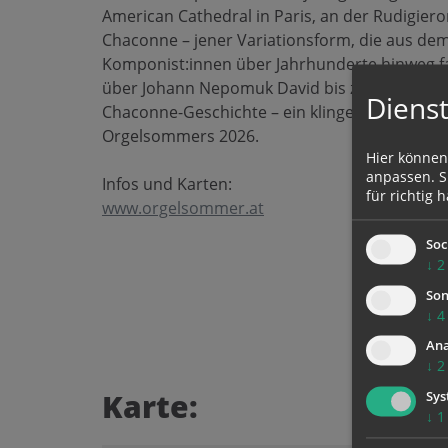
American Cathedral in Paris, an der Rudigier
Chaconne – jener Variationsform, die aus d
Komponist:innen über Jahrhunderte hinweg fa
über Johann Nepomuk David bis zu Jonathan 
Dienst
Chaconne-Geschichte – ein klingender Spazie
Orgelsommers 2026.
Hier können
anpassen. Si
Infos und Karten:
für richtig h
www.orgelsommer.at
Soc
↓
2
Son
↓
4
Ana
↓
2
Karte:
Sys
↓
1