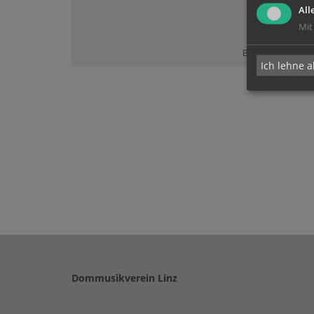
All
Mit
Bitte akzeptieren 
Ich lehne a
Dommusikverein Linz