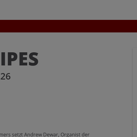
uchen nach ...
heit Einstellungen
Kontrasteinstellungen
IPES
A
A
A
A
A
A
26
mers setzt Andrew Dewar, Organist der