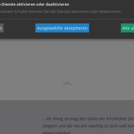
e Dienste aktivieren oder deaktivieren
 diesem Schalter können Sie alle Dienste aktivieren oder deaktivieren.
Zustimmung erforderlich!
Sie
Cookies von Google Maps
und
laden Sie die Seite neu
, um diesen Inha
b
Ausgewählte akzeptieren
Alle 
...ihr Klang vermag den Glanz der kirchlichen 
steigern und die Herzen mächtig zu Gott und z
emporzuheben...