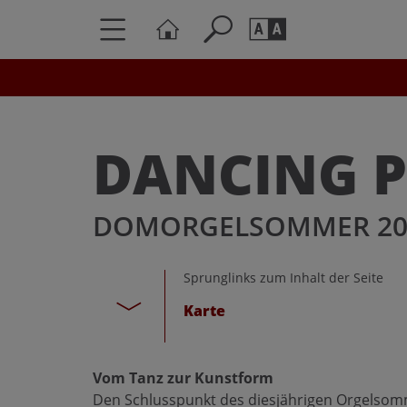
Seite durchs
Barrierefrei
Schriftgröße
DANCING P
A
A
DOMORGELSOMMER 20
Sprunglinks zum Inhalt der Seite
Karte
Vom Tanz zur Kunstform
Den Schlusspunkt des diesjährigen Orgelsom