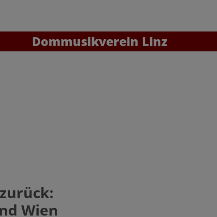
Dommusikverein Linz
zurück:
und Wien