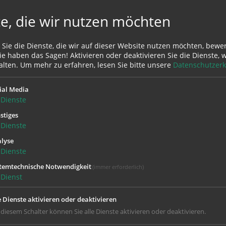
e, die wir nutzen möchten
 Sie die Dienste, die wir auf dieser Website nutzen möchten, bewe
e haben das Sagen! Aktivieren oder deaktivieren Sie die Dienste, w
alten.
Um mehr zu erfahren, lesen Sie bitte unsere
Datenschutzerk
ial Media
Dienste
KALEIDOSKOP | Susanne
Werpechowski
stiges
Dienste
20. August 2026, 20.00 Uhr
lyse
Dienste
temtechnische Notwendigkeit
(immer erforderlich)
Dienst
e Dienste aktivieren oder deaktivieren
tember
sechs Orgelmatineen im Anschluss an den Gottesdien
 diesem Schalter können Sie alle Dienste aktivieren oder deaktivieren.
ein. Dabei stellen junge Organist:innen mit ihren Darbietung