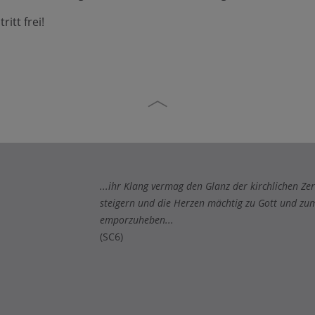
itt frei!
...ihr Klang vermag den Glanz der kirchlichen 
steigern und die Herzen mächtig zu Gott und z
emporzuheben...
(SC6)