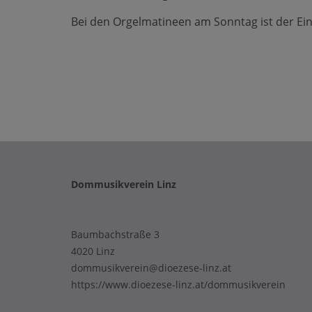
Bei den Orgelmatineen am Sonntag ist der Eintr
Dommusikverein Linz
Baumbachstraße 3
4020 Linz
dommusikverein@dioezese-linz.at
https://www.dioezese-linz.at/dommusikverein