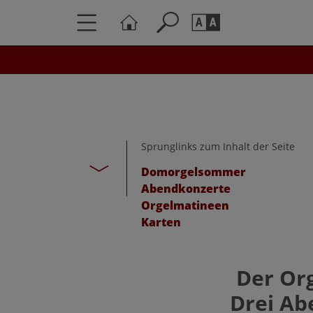
Seite durchs
Barrierefrei
Schriftgröße
A
A
Sprunglinks zum Inhalt der Seite
Domorgelsommer
Abendkonzerte
Orgelmatineen
Karten
Der Or
Drei Ab