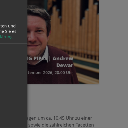
rten und
ie Sie es
lärung
.
DANCING PIPES | Andrew
Dewar
3. September 2026, 20.00 Uhr
st an Sonntagen um ca. 10.45 Uhr zu einer
en ihr Talent sowie die zahlreichen Facetten