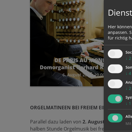
Dienst
Hier können
anpassen. Si
für richtig h
Soc
↓
2
DE PARIS AU MONDE |
Domorganist Gerhard Raab
Son
↓
4
6. August 2026, 20.00 Uhr
Ana
↓
2
Sys
↓
1
ORGELMATINEEN BEI FREIEM EINTRITT
All
Parallel dazu laden von
2. August bis 6. Sep
Mit
halben Stunde Orgelmusik bei freiem Eintritt 