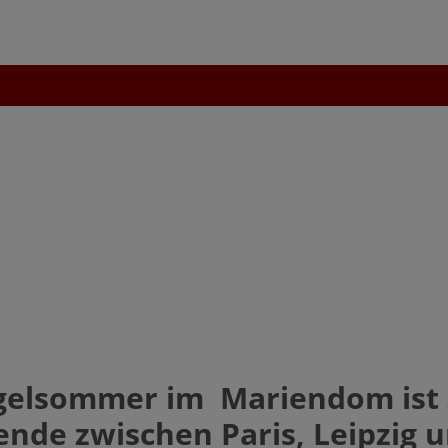
uchen nach ...
heit Einstellungen
Kontrasteinstellungen
A
A
A
A
A
A
gelsommer im Mariendom ist 
ende zwischen Paris, Leipzig 