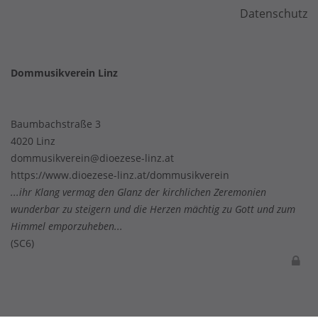
Datenschutz
Dommusikverein Linz
Baumbachstraße 3
4020 Linz
dommusikverein@dioezese-linz.at
https://www.dioezese-linz.at/dommusikverein
...ihr Klang vermag den Glanz der kirchlichen Zeremonien
wunderbar zu steigern und die Herzen mächtig zu Gott und zum
Himmel emporzuheben...
(SC6)