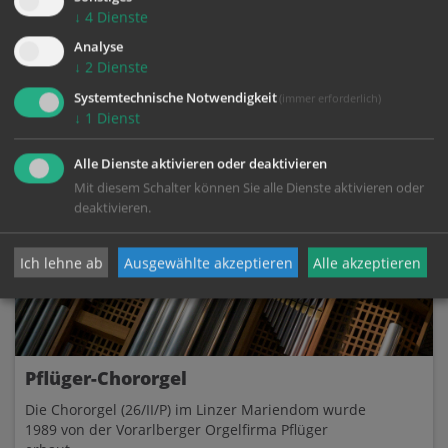
↓
4
Dienste
Analyse
↓
2
Dienste
Systemtechnische Notwendigkeit
(immer erforderlich)
↓
1
Dienst
CHOR
ORGEL
Alle Dienste aktivieren oder deaktivieren
Mit diesem Schalter können Sie alle Dienste aktivieren oder
deaktivieren.
Ich lehne ab
Ausgewählte akzeptieren
Alle akzeptieren
Pflüger-Chororgel
Die Chororgel (26/II/P) im Linzer Mariendom wurde
1989 von der Vorarlberger Orgelfirma Pflüger