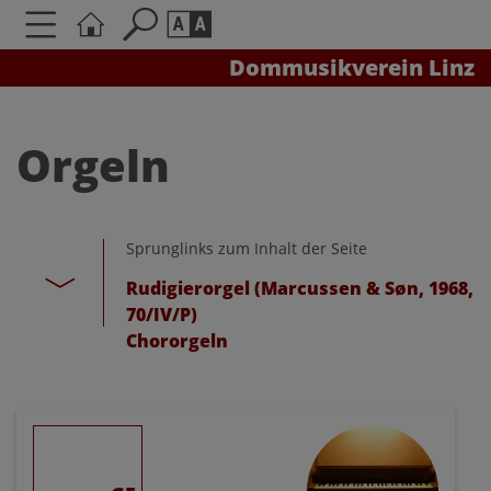
Dommusikverein Linz
Seite durchsuchen nach ...
Barrierefreiheit Einstellungen
Schriftgröße
Orgeln
A
A
A
Sprunglinks zum Inhalt der Seite
Kontrasteinstellungen
Rudigierorgel (Marcussen & Søn, 1968,
70/IV/P)
A
A
A
A
A
Chororgeln