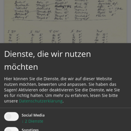
Dienste, die wir nutzen
Disposition der Rudigierorgel
möchten
Die Rudigierorgel ist ein Meilenstein des
Hier können Sie die Dienste, die wir auf dieser Website
österreichischen Orgelbaus – die Disposition im
nutzen möchten, bewerten und anpassen. Sie haben das
Überblick.
Sagen! Aktivieren oder deaktivieren Sie die Dienste, wie Sie
es für richtig halten.
Um mehr zu erfahren, lesen Sie bitte
unsere
Datenschutzerklärung
.
Social Media
↓
2
Dienste
Sonstiges