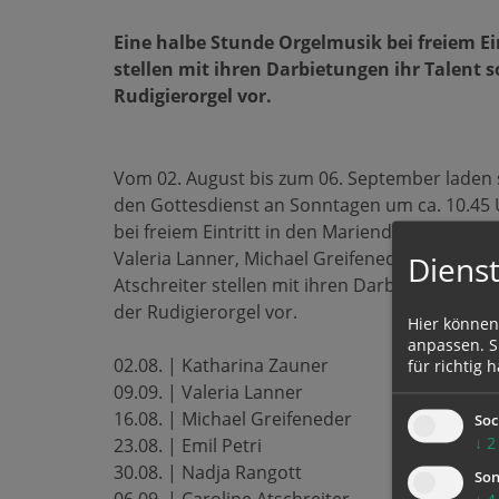
Eine halbe Stunde Orgelmusik bei freiem Ei
stellen mit ihren Darbietungen ihr Talent s
Rudigierorgel vor.
Vom 02. August bis zum 06. September laden
den Gottesdienst an Sonntagen um ca. 10.45 
bei freiem Eintritt in den Mariendom ein. Die
Valeria Lanner, Michael Greifeneder, Emil Pet
Dienst
Atschreiter stellen mit ihren Darbietungen ihr
der Rudigierorgel vor.
Hier können
anpassen. Si
02.08. | Katharina Zauner
für richtig h
09.09. | Valeria Lanner
16.08. | Michael Greifeneder
Soc
↓
2
23.08. | Emil Petri
30.08. | Nadja Rangott
Son