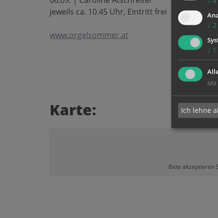
06.09. | Caroline Atschreiter
↓
4
jeweils ca. 10.45 Uhr, Eintritt frei
Ana
↓
2
www.orgelsommer.at
Sys
↓
1
All
Mit
Karte:
Ich lehne a
Bitte akzeptieren 