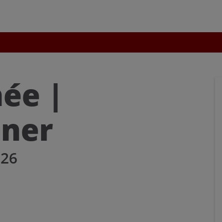
uchen nach ...
heit Einstellungen
Kontrasteinstellungen
ée |
A
A
A
A
A
A
nner
26