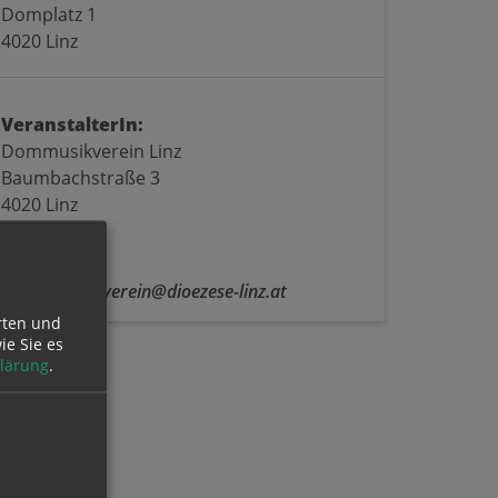
Domplatz 1
4020 Linz
VeranstalterIn:
Dommusikverein Linz
Baumbachstraße 3
4020 Linz
Kontakt:
E:
dommusikverein@dioezese-linz.at
rten und
ie Sie es
lärung
.